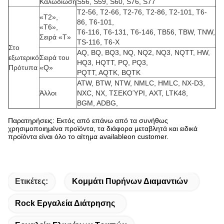
Καλωδίωση
S56, S59, S60, S76, S77
T2-56, T2-66, T2-76, T2-86, T2-101, T6-
«T2»,
86, T6-101,
«T6»,
T6-116, T6-131, T6-146, TB56, TBW, TNW,
Σειρά «Τ»
TS-116, T6-Χ
Στο
AQ, BQ, BQ3, NQ, NQ2, NQ3, NQTT, HW,
εξωτερικό
Σειρά του
HQ3, HQTT, PQ, PQ3,
Πρότυπα
«Q»
PQTT, AQTK, BQTK
ATW, BTW, NTW, NMLC, HMLC, NX-D3,
Άλλοι
NXC, NX, ΤΣΕΚΟΎΡΙ, AXT, LTK48,
BGM, ADBG,
Παρατηρήσεις: Εκτός από επάνω από τα συνήθως
χρησιμοποιημένα προϊόντα, τα διάφορα μεταβλητά και ειδικά
προϊόντα είναι όλο το αίτημα availableon customer.
Ετικέτες:
Κομμάτι Πυρήνων Διαμαντιών
Rock Εργαλεία Διάτρησης