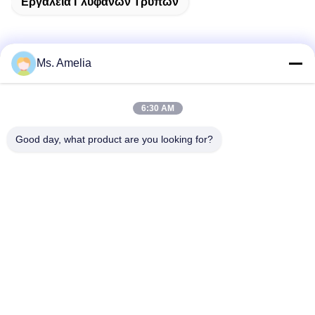
Εργαλεία Γλυφάνων Τρυπών
Ms. Amelia
Γρήγορη επαφή
6:30 AM
Διεύθυνση
Good day, what product are you looking for?
- Όχι, όχι, όχι.122, οδός Xizhang, πόλη Wuxi, επαρχία
Jiangsu, 214413, Κίνα
Τηλεφώνημα
86-18051930311
Ηλεκτρονικό
amelia@sinocoredrill.com