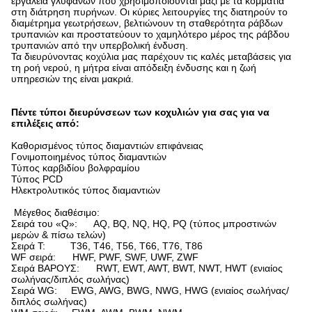
εργαλεία γλυφάνων που χρησιμοποιούνται μαζί με τα κομμάτια
στη διάτρηση πυρήνων. Οι κύριες λειτουργίες της διατηρούν το
διαμέτρημα γεωτρήσεων, βελτιώνουν τη σταθερότητα ράβδων
τρυπανιών και προστατεύουν το χαμηλότερο μέρος της ράβδου
τρυπανιών από την υπερβολική ένδυση.
Τα διευρύνοντας κοχύλια μας παρέχουν τις καλές μεταβάσεις για
τη ροή νερού, η μήτρα είναι απόδειξη ένδυσης και η ζωή
υπηρεσιών της είναι μακριά.
Πέντε τύποι διευρύνσεων των κοχυλιών για σας για να
επιλέξεις από:
Καθορισμένος τύπος διαμαντιών επιφάνειας
Γονιμοποιημένος τύπος διαμαντιών
Τύπος καρβιδίου βολφραμίου
Τύπος PCD
Ηλεκτρολυτικός τύπος διαμαντιών
Μέγεθος διαθέσιμο:
Σειρά του «Q»: AQ, BQ, NQ, HQ, PQ (τύπος μπροστινών
μερών & πίσω τελών)
Σειρά Τ: T36, T46, T56, T66, T76, T86
WF σειρά: HWF, PWF, SWF, UWF, ZWF
Σειρά ΒΑΡΟΥΣ: RWT, EWT, AWT, BWT, NWT, HWT (ενιαίος
σωλήνας/διπλός σωλήνας)
Σειρά WG: EWG, AWG, BWG, NWG, HWG (ενιαίος σωλήνας/
διπλός σωλήνας)