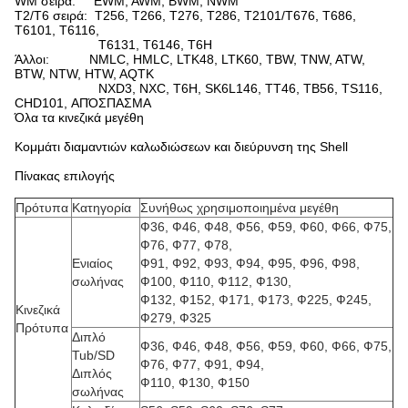
WM σειρά: EWM, AWM, BWM, NWM
T2/T6 σειρά: T256, T266, T276, T286, T2101/T676, T686,
T6101, T6116,
T6131, T6146, T6H
Άλλοι: NMLC, HMLC, LTK48, LTK60, TBW, TNW, ATW,
BTW, NTW, HTW, AQTK
NXD3, NXC, T6H, SK6L146, TT46, TB56, TS116,
CHD101, ΑΠΌΣΠΑΣΜΑ
Όλα τα κινεζικά μεγέθη
Κομμάτι διαμαντιών καλωδιώσεων και διεύρυνση της Shell
Πίνακας επιλογής
Πρότυπα
Κατηγορία
Συνήθως χρησιμοποιημένα μεγέθη
Ф36, Ф46, Ф48, Ф56, Ф59, Ф60, Ф66, Ф75,
Ф76, Ф77, Ф78,
Ενιαίος
Ф91, Ф92, Ф93, Ф94, Ф95, Ф96, Ф98,
σωλήνας
Ф100, Ф110, Ф112, Ф130,
Ф132, Ф152, Ф171, Ф173, Ф225, Ф245,
Κινεζικά
Ф279, Ф325
Πρότυπα
Διπλό
Ф36, Ф46, Ф48, Ф56, Ф59, Ф60, Ф66, Ф75,
Tub/SD
Ф76, Ф77, Ф91, Ф94,
Διπλός
Ф110, Ф130, Ф150
σωλήνας