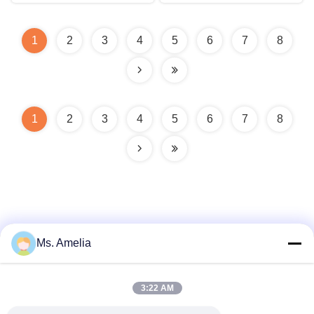
1
2
3
4
5
6
7
8
1
2
3
4
5
6
7
8
Ms. Amelia
Γρήγορη επαφή
3:22 AM
Διεύθυνση