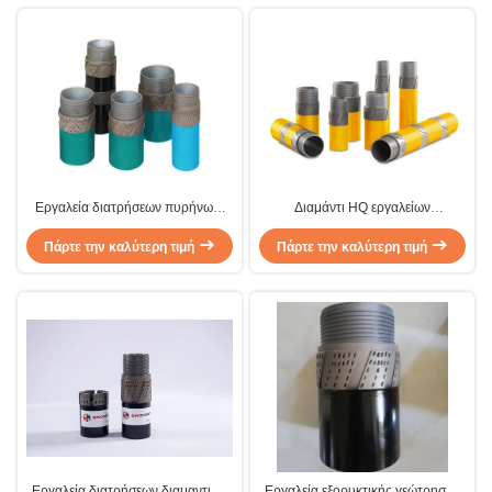
Εργαλεία διατρήσεων πυρήνων/
Διαμάντι HQ εργαλείων
διαμάντι που διευρύνουν τα
διατρήσεων διαμαντιών που
κοχύλια, καθορισμένο γλύφανο
Πάρτε την καλύτερη τιμή
διευρύνει τα κοχύλια με τον ενιαίο
Πάρτε την καλύτερη τιμή
επιφάνειας
σωλήνα/το σωλήνα καλωδίων
Εργαλεία διατρήσεων διαμαντιών
Εργαλεία εξορυκτικής γεώτρησης