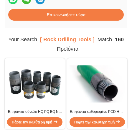
Επικοινωνήστε τώρα
Your Search
[ Rock Drilling Tools ]
Match
160
Προϊόντα
Επιφάνεια-σύνολο HQ PQ BQ NQ
Επιφάνεια καθορισμένο PCD HWL
εργαλείων διατρήσεων βράχου
PWL BWL NWL και φυσικά
διαμαντιών καλωδιώσεων και ΟΜΠ
Πάρτε την καλύτερη τιμή
εργαλεία διατρήσεων βράχου
Πάρτε την καλύτερη τιμή
γλυφάνων διαμαντιών