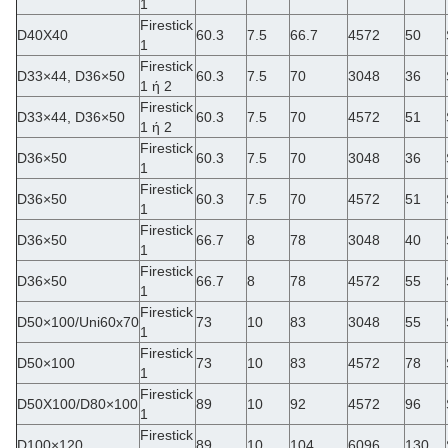
1
Firestick
D40X40
60.3
7.5
66.7
4572
50
1
Firestick
D33×44, D36×50
60.3
7.5
70
3048
36
1 ή 2
Firestick
D33×44, D36×50
60.3
7.5
70
4572
51
1 ή 2
Firestick
D36×50
60.3
7.5
70
3048
36
1
Firestick
D36×50
60.3
7.5
70
4572
51
1
Firestick
D36×50
66.7
8
78
3048
40
1
Firestick
D36×50
66.7
8
78
4572
55
1
Firestick
D50×100/Uni60x70
73
10
83
3048
55
1
Firestick
D50×100
73
10
83
4572
78
1
Firestick
D50X100/D80×100
89
10
92
4572
96
1
Firestick
D100×120
89
10
104
6096
130