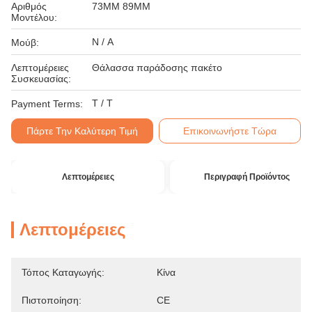
Αριθμός
73MM 89MM
Μοντέλου:
N / A
Μούβ:
Λεπτομέρειες
Θάλασσα παράδοσης πακέτο
Συσκευασίας:
T / T
Payment Terms:
Πάρτε Την Καλύτερη Τιμή
Επικοινωνήστε Τώρα
Λεπτομέρειες
Περιγραφή Προϊόντος
Λεπτομέρειες
Τόπος Καταγωγής:
Κίνα
Πιστοποίηση:
CE