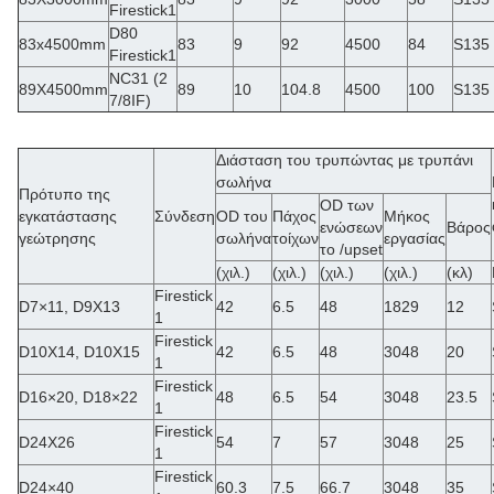
Firestick1
D80
83x4500mm
83
9
92
4500
84
S135
Firestick1
NC31 (2
89X4500mm
89
10
104.8
4500
100
S135
7/8IF)
Διάσταση του τρυπώντας με τρυπάνι
σωλήνα
Πρότυπο της
OD των
εγκατάστασης
Σύνδεση
OD του
Πάχος
Μήκος
ενώσεων
Βάρος
γεώτρησης
σωλήνα
τοίχων
εργασίας
το /upset
(χιλ.)
(χιλ.)
(χιλ.)
(χιλ.)
(κλ)
Firestick
D7×11, D9X13
42
6.5
48
1829
12
1
Firestick
D10X14, D10X15
42
6.5
48
3048
20
1
Firestick
D16×20, D18×22
48
6.5
54
3048
23.5
1
Firestick
D24X26
54
7
57
3048
25
1
Firestick
D24×40
60.3
7.5
66.7
3048
35