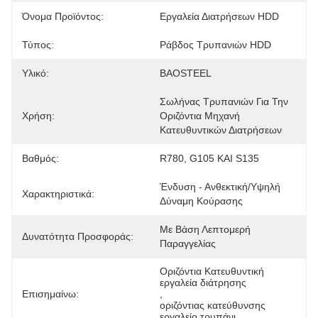
Όνομα Προϊόντος:
Εργαλεία Διατρήσεων HDD
Τύπος:
Ράβδος Τρυπανιών HDD
Υλικό:
BAOSTEEL
Σωλήνας Τρυπανιών Για Την 
Χρήση:
Οριζόντια Μηχανή 
Κατευθυντικών Διατρήσεων
Βαθμός:
R780, G105 ΚΑΙ S135
Ένδυση - Ανθεκτική/υψηλή 
Χαρακτηριστικά:
Δύναμη Κούρασης
Με Βάση Λεπτομερή 
Δυνατότητα Προσφοράς:
Παραγγελίας
Οριζόντια Κατευθυντική 
εργαλεία διάτρησης
Επισημαίνω:
, 
οριζόντιας κατεύθυνσης 
εργαλείο τρυπάνι