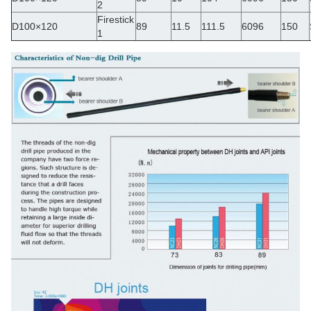
2
Firestick
D100×120
89
11.5
111.5
6096
150
1