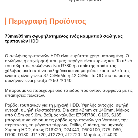
Περιγραφή Προϊόντος
73mm/89mm σφυρηλατημένος ενός κομματιού σωλήνας
τρυπανιών HDD
Ο σωλήνας τρυπανιών HDD είναι ευρύτατα χρησιμοποιημένη. Ο
σωλήνας η επιχείρησή που μας παράγει είναι κυρίως και. Το υλικό
του σώματος σωλήνων είναι R780 ή ο αρίστης ποιότητας
χάλυβας μετά από να σκληρύνει και να μετριάσει και το υλικό της
ένωσης είναι γενικά 37 CrMnMo ή 42 CrMo. Το OD του σώματος
σωλήνων είναι μεταξύ Φ 50-Φ 140.
Μπορούμε να παρέχουμε όλο το είδος προϊόντων σύμφωνα με τις
απαιτήσεις πελατών.
Ράβδοι τρυπανιών για τη μηχανή HDD. Υψηλής αντοχής, υψηλή
αντοχή, υψηλή ελαστικότητα. Dia από 42mm σε 140mm. Μήκος
από 0.5m σε 9.6m. Βαθμός χάλυβα: E75/R780, G105, S135
μπορούμε να κάνουμε τις ράβδους τρυπανιών για Vermeer, την
περίπτωση, τη μάγισσα τάφρων, Drillto, Gudeng, τις μηχανές
Xugong HDD, όπως D16X20, D24X40, D50X100, D75, D80,
D100, D130, JT1720, JT2720, JT2720 Ι Μαρτίου, JT4020,