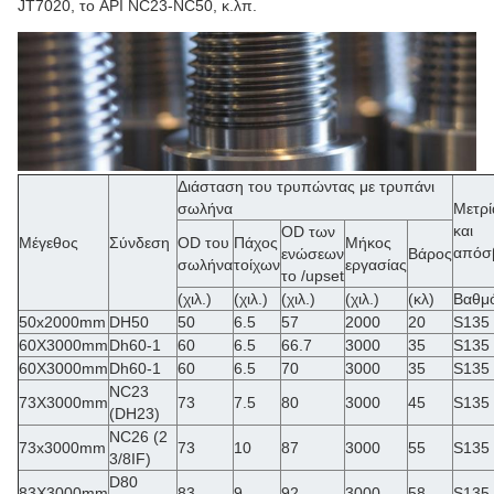
JT7020, το API NC23-NC50, κ.λπ.
Διάσταση του τρυπώντας με τρυπάνι
σωλήνα
Μετρ
και
OD των
Μέγεθος
Σύνδεση
OD του
Πάχος
Μήκος
απόσ
ενώσεων
Βάρος
σωλήνα
τοίχων
εργασίας
το /upset
(χιλ.)
(χιλ.)
(χιλ.)
(χιλ.)
(κλ)
Βαθμ
50x2000mm
DH50
50
6.5
57
2000
20
S135
60X3000mm
Dh60-1
60
6.5
66.7
3000
35
S135
60X3000mm
Dh60-1
60
6.5
70
3000
35
S135
NC23
73X3000mm
73
7.5
80
3000
45
S135
(DH23)
NC26 (2
73x3000mm
73
10
87
3000
55
S135
3/8IF)
D80
83X3000mm
83
9
92
3000
58
S135