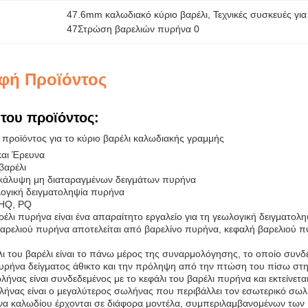
47.6mm καλωδιακό κύριο βαρέλι
, 
Τεχνικές συσκευές για
47Στρώση βαρελιών πυρήνα 0
φή Προϊόντος
του προϊόντος:
προϊόντος για το κύριο βαρέλι καλωδιακής γραμμής
και Έρευνα
βαρέλι
άλυψη μη διαταραγμένων δειγμάτων πυρήνα
ογική δειγματοληψία πυρήνα
 HQ, PQ
έλι πυρήνα είναι ένα απαραίτητο εργαλείο για τη γεωλογική δειγματολ
αρελιού πυρήνα αποτελείται από βαρελίνο πυρήνα, κεφαλή βαρελιού π
λι του βαρέλι είναι το πάνω μέρος της συναρμολόγησης, το οποίο συνδέε
υρήνα δείγματος άθικτο και την πρόληψη από την πτώση του πίσω στ
ήνας είναι συνδεδεμένος με το κεφάλι του βαρέλι πυρήνα και εκτείνετ
λήνας είναι ο μεγαλύτερος σωλήνας που περιβάλλει τον εσωτερικό σωλ
να καλωδίου έρχονται σε διάφορα μοντέλα, συμπεριλαμβανομένων των B