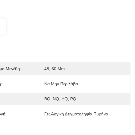
ιμα Μεγέθη:
48; 60 Mm
:
Να Μην Περιλάβει
BQ, NQ, HQ, PQ
γή:
Γεωλογική Δειγματοληψία Πυρήνα