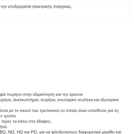
 την επεξεργασία ηλεκτρικής ενέργειας
, 
ηψία πυρήνα στην εξερεύνηση και την έρευνα.
υρήνα, ανελκυστήρες πυρήνα, εσωτερικό σωλήνα και εξωτερικό
ται με το σκοινί του τρυπανιού.το οποίο είναι υπεύθυνο για τη
ην τρύπα.
αι προς τα κάτω στο έδαφος.
ήνα.
Q, NQ, HQ και PQ, για να φιλοξενήσουν διαφορετικά μεγέθη και