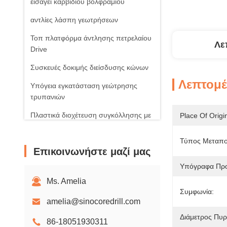
εισάγει καρβιδίου βολφραμίου
αντλίες λάσπη γεωτρήσεων
Τοπ πλατφόρμα άντλησης πετρελαίου
Λε
Drive
Συσκευές δοκιμής διείσδυσης κώνων
Λεπτομέ
Υπόγεια εγκατάσταση γεώτρησης
τρυπανιών
Πλαστικά διοχέτευση συγκόλλησης με
Place Of Origi
μηχανή
Τύπος Μεταπο
Ηλιακά φωτοβολταϊκά προϊόντα
Επικοινωνήστε μαζί μας
Περιστροφικοί ανεμιστήρες αέρα
Υπόγραφα Πρ
Ms. Amelia
Συμφωνία:
amelia@sinocoredrill.com
Διάμετρος Πυ
86-18051930311