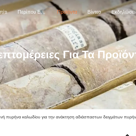
πίτι
Περίπου Εμείς.
Προϊόντα
Βίντεο
Εκδηλώσει
επτομέρειες Για Τα Προϊόν
ή πυρήνα καλωδίου για την ανάκτηση αδιάσπαστων δειγμάτων πυρήν