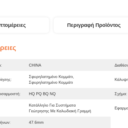
πτομέρειες
Περιγραφή Προϊόντος
ρειες
n:
CHINA
Διαθέσ
Σφυρηλατημένο Κομμάτι, 
ίησης:
Κάλυψη
Σφυρηλατημένο Κομμάτι
οσαρμοστή:
HQ PQ BQ NQ
Σχήμα:
Κατάλληλο Για Συστήματα 
Εφαρμο
Γεώτρησης Με Καλωδιακή Γραμμή
ρήνων:
47.6mm