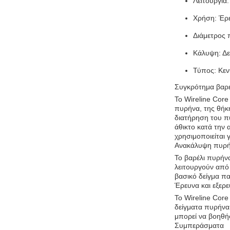
Λειτουργία
Χρήση: Έρε
Διάμετρος 
Κάλυψη: Δε
Τύπος: Κεν
Συγκρότημα βαρ
Το Wireline Cor
πυρήνα, της θήκ
διατήρηση του πυ
άθικτο κατά την 
χρησιμοποιείται 
Ανακάλυψη πυρ
Το βαρέλι πυρήν
λειτουργούν από 
βασικό δείγμα πα
Έρευνα και εξερ
Το Wireline Core
δείγματα πυρήνα
μπορεί να βοηθήσ
Συμπεράσματα