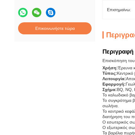
Επισημαίνω:
Επικοινωνήστε τώρα
Περιγρα
Περιγραφή 
Επισκόπηση του 
Χρήση:
Έρευνα 
Τύπος:
Κεντρικό 
Λειτουργία:
Αποκ
Εφαρμογή:
Γεωλ
Σχήμα:
BQ, NQ,
Το καλωδιακό βαρ
Το συγκρότημα β
σωλήνα.
Το κεντρικό κεφά
διατήρηση του π
Ο εσωτερικός σωλ
Ο εξωτερικός σω
Τα βαρέλια πυρή