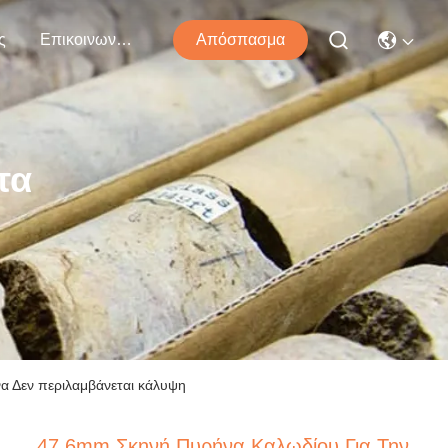
ς
Επικοινωνήστε Μαζί Μας
Απόσπασμα
τα
α Δεν περιλαμβάνεται κάλυψη
47.6mm Σκηνή Πυρήνα Καλωδίου Για Την