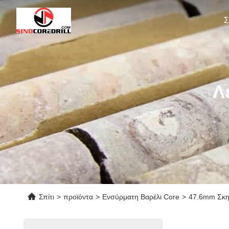
Σ
Λ
Σπίτι
>
προϊόντα
>
Ενσύρματη Βαρέλι Core
>
47.6mm Σκην