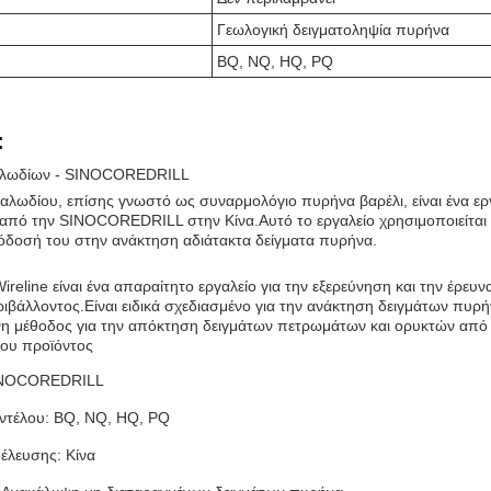
Γεωλογική δειγματοληψία πυρήνα
BQ, NQ, HQ, PQ
:
καλωδίων - SINOCOREDRILL
 καλωδίου, επίσης γνωστό ως συναρμολόγιο πυρήνα βαρέλι, είναι ένα ε
από την SINOCOREDRILL στην Κίνα.Αυτό το εργαλείο χρησιμοποιείται 
πόδοσή του στην ανάκτηση αδιάτακτα δείγματα πυρήνα.
Wireline είναι ένα απαραίτητο εργαλείο για την εξερεύνηση και την έρευ
ιβάλλοντος.Είναι ειδικά σχεδιασμένο για την ανάκτηση δειγμάτων πυρήν
η μέθοδος για την απόκτηση δειγμάτων πετρωμάτων και ορυκτών από 
του προϊόντος
SINOCOREDRILL
ντέλου: BQ, NQ, HQ, PQ
έλευσης: Κίνα