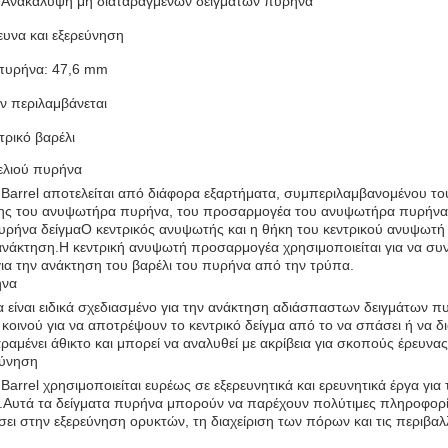
: Ανακάλυψη μη διαταραγμένων δειγμάτων πυρήνα
υνα και εξερεύνηση
πυρήνα: 47,6 mm
ν περιλαμβάνεται
τρικό βαρέλι
ελιού πυρήνα
e Barrel αποτελείται από διάφορα εξαρτήματα, συμπεριλαμβανομένου 
ης του ανυψωτήρα πυρήνα, του προσαρμογέα του ανυψωτήρα πυρήνα κα
ρήνα δείγμαΟ κεντρικός ανυψωτής και η θήκη του κεντρικού ανυψωτή σ
ανάκτηση.Η κεντρική ανυψωτή προσαρμογέα χρησιμοποιείται για να συνδέ
για την ανάκτηση του βαρέλι του πυρήνα από την τρύπα.
ήνα
α είναι ειδικά σχεδιασμένο για την ανάκτηση αδιάσπαστων δειγμάτων
κοινού για να αποτρέψουν το κεντρικό δείγμα από το να σπάσει ή να δι
ραμένει άθικτο και μπορεί να αναλυθεί με ακρίβεια για σκοπούς έρευνας
εύνηση
 Barrel χρησιμοποιείται ευρέως σε εξερευνητικά και ερευνητικά έργα γι
.Αυτά τα δείγματα πυρήνα μπορούν να παρέχουν πολύτιμες πληροφορίες
ει στην εξερεύνηση ορυκτών, τη διαχείριση των πόρων και τις περιβαλλ