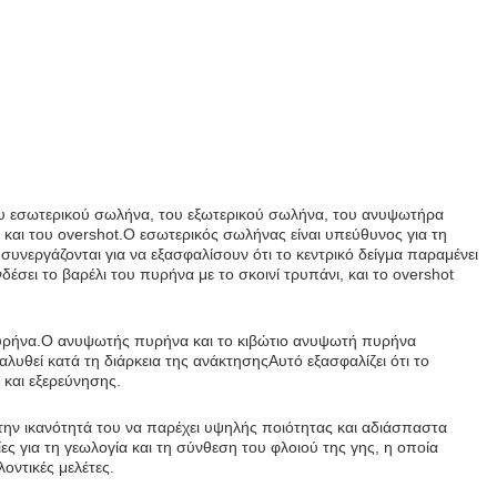
του εσωτερικού σωλήνα, του εξωτερικού σωλήνα, του ανυψωτήρα
ι του overshot.Ο εσωτερικός σωλήνας είναι υπεύθυνος για τη
υνεργάζονται για να εξασφαλίσουν ότι το κεντρικό δείγμα παραμένει
σει το βαρέλι του πυρήνα με το σκοινί τρυπάνι, και το overshot
 πυρήνα.Ο ανυψωτής πυρήνα και το κιβώτιο ανυψωτή πυρήνα
αλυθεί κατά τη διάρκεια της ανάκτησηςΑυτό εξασφαλίζει ότι το
 και εξερεύνησης.
α την ικανότητά του να παρέχει υψηλής ποιότητας και αδιάσπαστα
 για τη γεωλογία και τη σύνθεση του φλοιού της γης, η οποία
οντικές μελέτες.