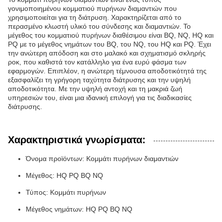
γονιμοποιημένου κομματιού πυρήνων διαμαντιών που
χρησιμοποιείται για τη διάτρυση. Χαρακτηρίζεται από το
περασμένο κλωστή υλικό του σύνδεσης και διαμαντιών. Το
μέγεθος του κομματιού πυρήνων διαθέσιμου είναι BQ, NQ, HQ και
PQ με το μέγεθος νημάτων του BQ, του NQ, του HQ και PQ. Έχει
την ανώτερη απόδοση και στο μαλακό και σχηματισμό σκληρής
ροκ, που καθιστά τον κατάλληλο για ένα ευρύ φάσμα των
εφαρμογών. Επιπλέον, η ανώτερη τέμνουσα αποδοτικότητά της
εξασφαλίζει τη γρήγορη ταχύτητα διάτρυσης και την υψηλή
αποδοτικότητα. Με την υψηλή αντοχή και τη μακριά ζωή
υπηρεσιών του, είναι μια ιδανική επιλογή για τις διαδικασίες
διάτρυσης.
Χαρακτηριστικά γνωρίσματα:
Όνομα προϊόντων: Κομμάτι πυρήνων διαμαντιών
Μέγεθος: HQ PQ BQ NQ
Τύπος: Κομμάτι πυρήνων
Μέγεθος νημάτων: HQ PQ BQ NQ