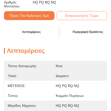
Αριθμός
HQ PQ BQ NQ
Μοντέλου:
Πάρτε Την Καλύτερη Τιμή
Επικοινωνήστε Τώρα
Λεπτομέρειες
Περιγραφή Προϊόντος
Λεπτομέρειες
Τόπος Καταγωγής:
Κίνα
Υλικό:
Διαμάντι
ΜΕΓΕΘΟΣ:
HQ PQ BQ NQ
Τύπος:
Κομμάτι Πυρήνων
Μέγεθος Νήματος:
HQ PQ BQ NQ