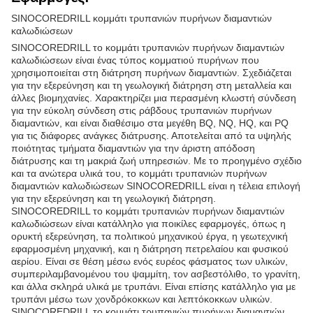
SINOCOREDRILL κομμάτι τρυπανιών πυρήνων διαμαντιών
καλωδιώσεων
SINOCOREDRILL το κομμάτι τρυπανιών πυρήνων διαμαντιών
καλωδιώσεων είναι ένας τύπος κομματιού πυρήνων που
χρησιμοποιείται στη διάτρηση πυρήνων διαμαντιών. Σχεδιάζεται
για την εξερεύνηση και τη γεωλογική διάτρηση στη μεταλλεία και
άλλες βιομηχανίες. Χαρακτηρίζει μια περασμένη κλωστή σύνδεση
για την εύκολη σύνδεση στις ράβδους τρυπανιών πυρήνων
διαμαντιών, και είναι διαθέσιμο στα μεγέθη BQ, NQ, HQ, και PQ
για τις διάφορες ανάγκες διάτρυσης. Αποτελείται από τα υψηλής
ποιότητας τμήματα διαμαντιών για την άριστη απόδοση
διάτρυσης και τη μακριά ζωή υπηρεσιών. Με το προηγμένο σχέδιο
και τα ανώτερα υλικά του, το κομμάτι τρυπανιών πυρήνων
διαμαντιών καλωδιώσεων SINOCOREDRILL είναι η τέλεια επιλογή
για την εξερεύνηση και τη γεωλογική διάτρηση.
SINOCOREDRILL το κομμάτι τρυπανιών πυρήνων διαμαντιών
καλωδιώσεων είναι κατάλληλο για ποικίλες εφαρμογές, όπως η
ορυκτή εξερεύνηση, τα πολιτικού μηχανικού έργα, η γεωτεχνική
εφαρμοσμένη μηχανική, και η διάτρηση πετρελαίου και φυσικού
αερίου. Είναι σε θέση μέσω ενός ευρέος φάσματος των υλικών,
συμπεριλαμβανομένου του ψαμμίτη, τον ασβεστόλιθο, το γρανίτη,
και άλλα σκληρά υλικά με τρυπάνι. Είναι επίσης κατάλληλο για με
τρυπάνι μέσω των χονδρόκοκκων και λεπτόκοκκων υλικών.
SINOCOREDRILL το κομμάτι τρυπανιών πυρήνων διαμαντιών