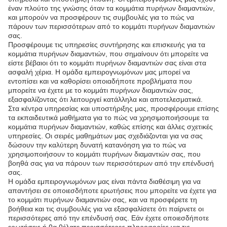
έναν πλούτο της γνώσης όταν τα κομμάτια πυρήνων διαμαντιών,
και μπορούν να προσφέρουν τις συμβουλές για το πώς να
πάρουν των περισσότερων από το κομμάτι πυρήνων διαμαντιών
σας.
Προσφέρουμε τις υπηρεσίες συντήρησης και επισκευής για τα
κομμάτια πυρήνων διαμαντιών, που σημαίνουν ότι μπορείτε να
είστε βέβαιοι ότι το κομμάτι πυρήνων διαμαντιών σας είναι στα
ασφαλή χέρια. Η ομάδα εμπειρογνωμόνων μας μπορεί να
εντοπίσει και να καθορίσει οποιαδήποτε προβλήματα που
μπορείτε να έχετε με το κομμάτι πυρήνων διαμαντιών σας,
εξασφαλίζοντας ότι λειτουργεί κατάλληλα και αποτελεσματικά.
Στα κέντρα υπηρεσίας και υποστήριξης μας, προσφέρουμε επίσης
τα εκπαιδευτικά μαθήματα για το πώς να χρησιμοποιήσουμε τα
κομμάτια πυρήνων διαμαντιών, καθώς επίσης και άλλες σχετικές
υπηρεσίες. Οι σειρές μαθημάτων μας σχεδιάζονται για να σας
δώσουν την καλύτερη δυνατή κατανόηση για το πώς να
χρησιμοποιήσουν το κομμάτι πυρήνων διαμαντιών σας, που
βοηθά σας για να πάρουν των περισσότερων από την επένδυσή
σας.
Η ομάδα εμπειρογνωμόνων μας είναι πάντα διαθέσιμη για να
απαντήσει σε οποιεσδήποτε ερωτήσεις που μπορείτε να έχετε για
το κομμάτι πυρήνων διαμαντιών σας, και να προσφέρετε τη
βοήθεια και τις συμβουλές για να εξασφαλίσετε ότι παίρνετε οι
περισσότερες από την επένδυσή σας. Εάν έχετε οποιεσδήποτε
ερωτήσεις ή θα θέλατε περισσότερες πληροφορίες για τις