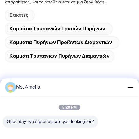
απαραίτητος, και το αποθηκεύετε σε μια ξηρά θέση.
Ετικέτες:
Κομμάτια Τρυπανιών Τρυπών Πυρήνων
Κομμάτια Πυρήνων Προϊόντων Διαμαντιών
Κομμάτι Τρυπανιών Πυρήνων Διαμαντιών
Ms. Amelia
Γρήγορη επαφή
8:28 PM
Διεύθυνση
- Όχι, όχι, όχι.122, οδός Xizhang, πόλη Wuxi, επαρχία
Good day, what product are you looking for?
Jiangsu, 214413, Κίνα
Τηλεφώνημα