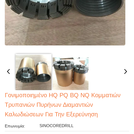
Γονιμοποιημένο HQ PQ BQ NQ Κομματιών
Τρυπανιών Πυρήνων Διαμαντιών
Καλωδιώσεων Για Την Εξερεύνηση
SINOCOREDRILL
Επωνυμία: