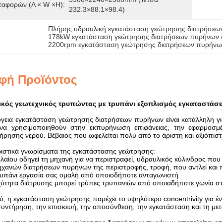
ταφορών (Λ × W ×H):
232.3×88.1×98.4)
Πλήρης υδραυλική εγκατάσταση γεώτρησης διατρήσεω
178kW εγκατάσταση γεώτρησης διατρήσεων πυρήνων 
2200rpm εγκατάσταση γεώτρησης διατρήσεων πυρήνω
φή Προϊόντος
ικός γεωτεχνικός τρυπώντας με τρυπάνι εξοπλισμός εγκαταστά
γεια εγκατάσταση γεώτρησης διατρήσεων πυρήνων είναι κατάλληλη για
α χρησιμοποιηθούν στην εκπυρήνωση επιφάνειας, την εφαρμοσμέν
ρησης νερού. Βέβαιος που ωφελείται πολύ από το άριστη και αξιόπισ
ηριστικά γνωρίσματα της εγκατάστασης γεώτρησης:
ελαίου οδηγεί τη μηχανή για να περιστραφεί, υδραυλικός κύλινδρος που
ηχανών διατρήσεων πυρήνων της περιστροφής, τροφή, που αντλεί και π
υπάνι εργασία σας ομαλή από οποιοδήποτε ανταγωνιστή
χύτητα διάτρυσης μπορεί τρύπες τρυπανιών από οποιαδήποτε γωνία στ
ό, η εγκατάσταση γεώτρησης παρέχει το υψηλότερο concentrivity για έ
συντήρηση, την επισκευή, την αποσύνθεση, την εγκατάσταση και τη μετ