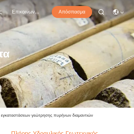
ς
Επικοινωνήστε Μαζί Μας
Απόσπασμα
τα
W εγκαταστάσεων γεώτρησης πυρήνων διαμαντιών
Πλήρης Υδραυλικός Γεωτεχνικός