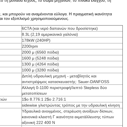
 τη μονάδα ισχύος, το σώμα μηχανών, το πίνακα ελέγχου, τη
ν, και μπορούν να αναμένονται εύλογα. Η πραγματική ικανότητα
 και τον εξοπλισμό χρησιμοποιούμενους.
6CTA (και νερό δαπανών που δροσίστηκε)
8.3L (2,19 αμερικανικά γαλόνια)
178kW (240HP)
2200rpm
2000 μ (6560 πόδια)
1600 μ (5248 πόδια)
1300 μ (4264 πόδια)
1000 μ (3280 πόδια)
Διπλή υδραυλική μηχανή - μεταβλητός και
αντιστρέψιμος κατασκευαστής: Sauer-DANFOSS
Αλλαγή 0-1100 περιστροφή/λεπτό Stepless δύο
μετατοπίσεων
τιών
1$ο 8.776:1 2$ο 2.716:1
sidewise γλιστρώντας τρόπος με την υδραυλική κίνηση
Υδραυλικά ανοιγμένος, στερέωση ανοίξεων δίσκων,
κανονικά κλειστή Γ ικανότητα εκμετάλλευσης τύπων
αξονική 222 400 Ν