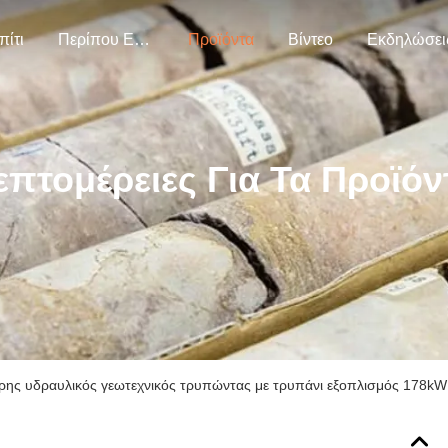
πίτι
Περίπου Εμείς.
Προϊόντα
Βίντεο
Εκδηλώσει
επτομέρειες Για Τα Προϊόν
ρης υδραυλικός γεωτεχνικός τρυπώντας με τρυπάνι εξοπλισμός 178k