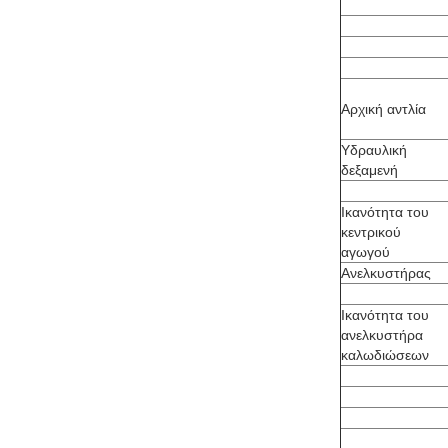
Αρχική αντλία
Υδραυλική
δεξαμενή
Ικανότητα του
κεντρικού
αγωγού
Ανελκυστήρας
Ικανότητα του
ανελκυστήρα
καλωδιώσεων