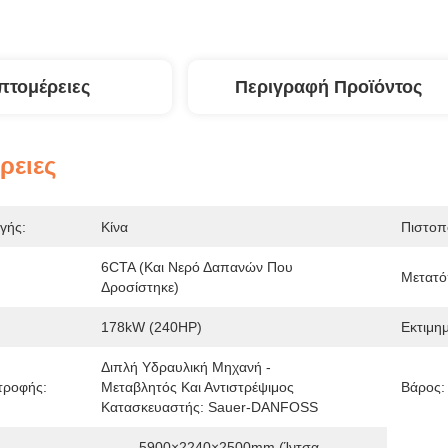
πτομέρειες
Περιγραφή Προϊόντος
ρειες
γής:
Κίνα
Πιστοπ
6CTA (και Νερό Δαπανών Που 
Μετατό
Δροσίστηκε)
178kW (240HP)
Εκτιμη
Διπλή Υδραυλική Μηχανή - 
τροφής:
Μεταβλητός Και Αντιστρέψιμος 
Βάρος:
Κατασκευαστής: Sauer-DANFOSS
5900×2240×2500mm (ίντσα 