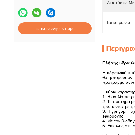
Διαστάσεις Με
Επισημαίνω:
Επικοινωνήστε τώρα
Περιγρα
Πλήρης υδραυλ
Η υδραυλική υπό
θα μπορούσαν ν
πρόγραμμα συντή
Ι. κύρια χαρακτ
1. Η αντλία πετρ
2. Το σύστημα μ
τρυπώντας με τρ
3. Η γρήγορη τα
εφαρμογής
4. Με τον β-οδηγ
5. Εύκολος στη 