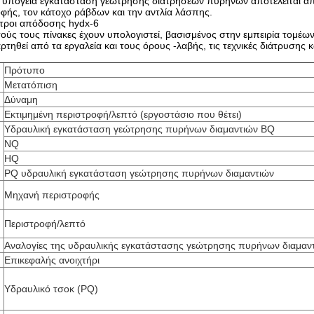
 υπόγεια εγκατάσταση γεώτρησης διατρήσεων πυρήνων αποτελείται από
φής, τον κάτοχο ράβδων και την αντλία λάσπης.
ετροι απόδοσης hydx-6
τούς τους πίνακες έχουν υπολογιστεί, βασισμένος στην εμπειρία τομέω
ρτηθεί από τα εργαλεία και τους όρους -λαβής, τις τεχνικές διάτρυσης
Πρότυπο
Μετατόπιση
Δύναμη
Εκτιμημένη περιστροφή/λεπτό (εργοστάσιο που θέτει)
Υδραυλική εγκατάσταση γεώτρησης πυρήνων διαμαντιών BQ
NQ
HQ
PQ υδραυλική εγκατάσταση γεώτρησης πυρήνων διαμαντιών
Μηχανή περιστροφής
Περιστροφή/λεπτό
Αναλογίες της υδραυλικής εγκατάστασης γεώτρησης πυρήνων διαμαν
Επικεφαλής ανοιχτήρι
Υδραυλικό τσοκ (PQ)