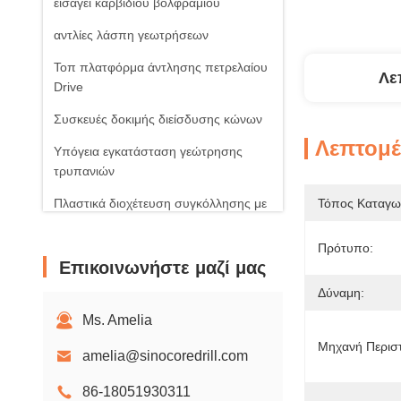
εισάγει καρβιδίου βολφραμίου
αντλίες λάσπη γεωτρήσεων
Τοπ πλατφόρμα άντλησης πετρελαίου
Λε
Drive
Συσκευές δοκιμής διείσδυσης κώνων
Λεπτομέ
Υπόγεια εγκατάσταση γεώτρησης
τρυπανιών
Πλαστικά διοχέτευση συγκόλλησης με
Τόπος Καταγω
μηχανή
Πρότυπο:
Ηλιακά φωτοβολταϊκά προϊόντα
Επικοινωνήστε μαζί μας
Περιστροφικοί ανεμιστήρες αέρα
Δύναμη:
Ms. Amelia
Μηχανή Περισ
amelia@sinocoredrill.com
86-18051930311