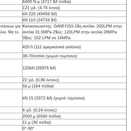
6400 Ν·μ (4717 lbf·πόδια)
121 χιλ. (4,76 ίντσα)
kN 220 (49456 lbf)
kN 110 (24728 lbf)
οπίσεων για
Κατασκευαστής: DANFOSS 1$η αντλία: 200LPM στην
λοι. Με το
αντλία 31.5MPa 2$ος: 120LPM στην αντλία 28MPa
3$ος: 102 LPM σε 16MPa
420 Λ (111 αμερικανικά γαλόνια)
38-70m/min (γυμνό τύμπανο)
120kN (26976 lbf)
22 χιλ. (0,86 ίντσες)
50 μ (164 πόδια)
kN 15 (3372 lbf) (γυμνό τύμπανο)
6 χιλ. (0,24 ίντσες)
2000 μ (6560 πόδια)
11 μ (36 πόδια)
0°-90°