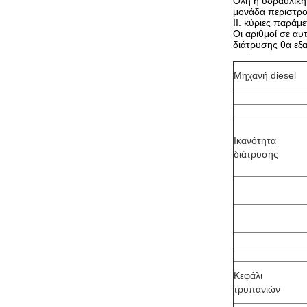
Όλη η υδραυλική
μονάδα περιστρο
ΙΙ. κύριες παράμ
Οι αριθμοί σε αυ
διάτρυσης θα εξα
Μηχανή diesel
Ικανότητα
διάτρυσης
Κεφάλι
τρυπανιών