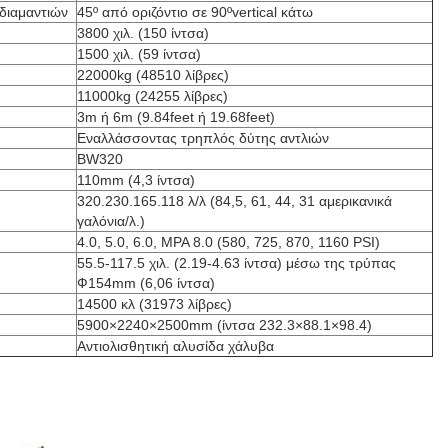
διαμαντιών
45º από οριζόντιο σε 90ºvertical κάτω
3800 χιλ. (150 ίντσα)
1500 χιλ. (59 ίντσα)
22000kg (48510 λίβρες)
11000kg (24255 λίβρες)
3m ή 6m (9.84feet ή 19.68feet)
Εναλλάσσοντας τρηπλός δύτης αντλιών
BW320
110mm (4,3 ίντσα)
320.230.165.118 λ/λ (84,5, 61, 44, 31 αμερικανικά
γαλόνια/λ.)
4.0, 5.0, 6.0, MPA 8.0 (580, 725, 870, 1160 PSI)
55.5-117.5 χιλ. (2.19-4.63 ίντσα) μέσω της τρύπας
Ф154mm (6,06 ίντσα)
14500 κλ (31973 λίβρες)
5900×2240×2500mm (ίντσα 232.3×88.1×98.4)
Αντιολισθητική αλυσίδα χάλυβα