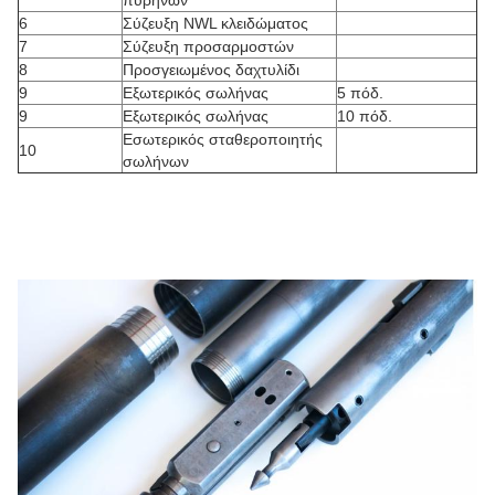
πυρήνων
6
Σύζευξη NWL κλειδώματος
7
Σύζευξη προσαρμοστών
8
Προσγειωμένος δαχτυλίδι
9
Εξωτερικός σωλήνας
5 πόδ.
9
Εξωτερικός σωλήνας
10 πόδ.
Εσωτερικός σταθεροποιητής
10
σωλήνων