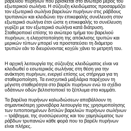
βαρελιού πυρήνων που βρίσκεται στο ανώτερο μέρος του
εξωτερικού σωλήνα. Η σύζευξη κλειδώματος προσαρμόζει
τον εξωτερικό σωλήνα βαρελιών πυρήνων στις ράβδους
τρυπανιών και κλειδώνει την επικεφαλής συνέλευση στον
εξωτερικό σωλήνα έτσι ώστε η επικεφαλής το συνέλευση
γυρίζει με τον εξωτερικό σωλήνα κατά διάτρυση.
Σταθεροποιεί επίσης το ανώτερο τμήμα του βαρελιού
πυρήνων, η ελαχιστοποίηση της απόκλισης τρυπών και
μερικών τύπων μπορεί να προστατεύσει τη διάμετρο
τρυπών εάν το διευρύνοντας κοχύλι χάνει το μετρητή του.
Η αρχική λειτουργία της σύζευξης κλειδώματος είναι να
κλειδωθεί ο εσωτερικός σωλήνας στη θέση για την
ανάκτηση πυρήνων, ενεργεί επίσης ως στήριγμα για τη
σταθεροποίηση. Τα ενισχυτικά μαξιλάρια παρέχουν τη
μέγιστη σταθερότητα στο βαρέλι πυρήνων ενώ το σχέδιο
υδάτινων οδών βελτιστοποιεί το ξέπλυμα στο κομμάτι.
Τα βαρέλια πυρήνων καλωδιώσεων αποβάλλουν τη
σημαντικότερη χρονοβόρα λειτουργία της χρησιμοποίησης
των τυποποιημένων διπλών βαρελιών πυρήνων σωλήνων
– τράβηγμα, της συσσώρευσης και του χαμηλώματος των
ράβδων τρυπανιών κάθε φορά που το βαρέλι πυρήνων
είναι πλήρες.