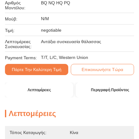
Αριθμός
BQ NQ HQ PQ
Μοντέλου:
N/M
Μούβ:
negotiable
Τιμή:
Λεπτομέρειες
Αντάξια συσκευασία θάλασσας
Συσκευασίας:
T/T, L/C, Western Union
Payment Terms:
Πάρτε Την Καλύτερη Τιμή
Επικοινωνήστε Τώρα
Λεπτομέρειες
Περιγραφή Προϊόντος
Λεπτομέρειες
Τόπος Καταγωγής:
Κίνα