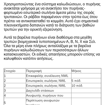
Χρησιμοποιώντας ένα σύστημα καλωδιώσεων, ο πυρήνας
ανακτάται γρήγορα με να ανακτήσει τον πυρήνας-
φορτωμένο εσωτερικό σωλήνα άμεσα μέσω της σειράς
τρυπανιών. Οι ράβδοι παραμένουν στην τρύπα έως ότου
πρέπει να αντικατασταθεί το κομμάτι. Αυτό έχει σημαντικά
πλεονεκτήματα δαπανών κατά το διάτρυση των βαθιών
τρυπών για την ορυκτή εξερεύνηση.
Αυτά τα βαρέλια πυρήνων είναι διαθέσιμα στα μεγέθη
τρυπών βιομηχανικά τυποποιημένων Α, Β, Ν, Χ και Σελ.
Όλα τα μέρη είναι πλήρως ανταλλάξιμα με τα βαρέλια
πυρήνων καλωδιώσεων των περισσότερων άλλων
κατασκευαστών. Οι ειδικές απαιτήσεις μπορούν επίσης να
καλυφθούν κατόπιν αιτήσεως.
Στοιχείο
Περιγραφή
Μήκος
1
Επικεφαλής συνέλευση NWL
2
Εσωτερικός σωλήνας NWL
5 πόδ.
2
Εσωτερικός σωλήνας NWL
10 πόδ.
3
Δαχτυλίδι στάσεων
4
Ανυψωτής πυρήνων που
Περίπτωση ανυψωτών
5