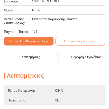
SINOCOREDRILL
Επωνυμία:
N / A
Μούβ:
Λεπτομέρειες
Θάλασσα παράδοσης πακέτο
Συσκευασίας:
T/T
Payment Terms:
Πάρτε Την Καλύτερη Τιμή
Επικοινωνήστε Τώρα
Λεπτομέρειες
Περιγραφή Προϊόντος
Λεπτομέρειες
Τόπος Καταγωγής:
ΚΊΝΑ
Πιστοποίηση:
CE