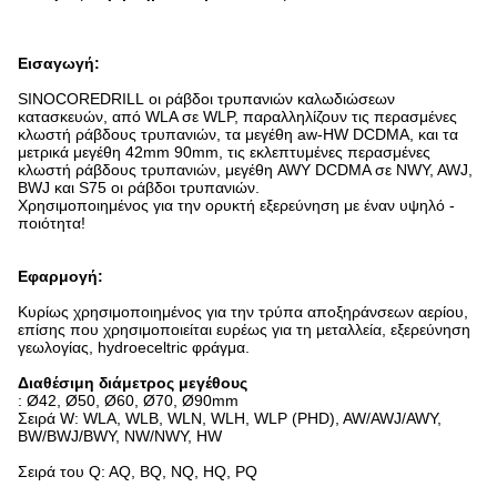
Εισαγωγή:
SINOCOREDRILL οι ράβδοι τρυπανιών καλωδιώσεων
κατασκευών, από WLA σε WLP, παραλληλίζουν τις περασμένες
κλωστή ράβδους τρυπανιών, τα μεγέθη aw-HW DCDMA, και τα
μετρικά μεγέθη 42mm 90mm, τις εκλεπτυμένες περασμένες
κλωστή ράβδους τρυπανιών, μεγέθη AWY DCDMA σε NWY, AWJ,
BWJ και S75 οι ράβδοι τρυπανιών.
Χρησιμοποιημένος για την ορυκτή εξερεύνηση με έναν υψηλό -
ποιότητα!
Εφαρμογή:
Κυρίως χρησιμοποιημένος για την τρύπα αποξηράνσεων αερίου,
επίσης που χρησιμοποιείται ευρέως για τη μεταλλεία, εξερεύνηση
γεωλογίας, hydroeceltric φράγμα.
Διαθέσιμη διάμετρος μεγέθους
: Ø42, Ø50, Ø60, Ø70, Ø90mm
Σειρά W: WLA, WLB, WLN, WLH, WLP (PHD), AW/AWJ/AWY,
BW/BWJ/BWY, NW/NWY, HW
Σειρά του Q: AQ, BQ, NQ, HQ, PQ