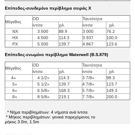
Επίπεδος-συνδεμένο περίβλημα σειράς Χ
OD
Ταυτότητα
Μέγεθος
ίντσα
χιλ.
ίντσα
χιλ.
NX
3.500
88.9
3.000
76.2
HX
4.500
114.3
3.937
100.0
PX
5.500
139.7
4.867
123.6
Επίπεδος-ενωμένο περίβλημα Waterwell (B.S.879)
OD
Ταυτότητα
Μέγεθος
ίντσα
χιλ.
ίντσα
χιλ.
4»
4 1/2»
114.3
3 7/8»
98.3
5»
5 1/2»
139.7
4 7/8»
123.7
6»
6 5/8»
168.3
5 7/8»
149.3
8»
8 5/8»
219.1
7 7/8»
200.0
* Νήμα περιβλημάτων: 4 νήματα ανά ίντσα.
* Μήκος περιβλημάτων: γενικά παρεχόμενος το
μήκος 3.0m, 1.5m