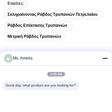
Ετικέτες:
Σκληραίνοντας Ράβδος Τρυπανιών Πετρελαίου
Ράβδος Επέκτασης Τρυπανιών
Μετρική Ράβδος Τρυπανιών
Ms. Amelia
Γρήγορη επαφή
2:56 AM
Διεύθυνση
Good day, what product are you looking for?
- Όχι, όχι, όχι.122, οδός Xizhang, πόλη Wuxi, επαρχία
Jiangsu, 214413, Κίνα
Τηλεφώνημα
86-18051930311