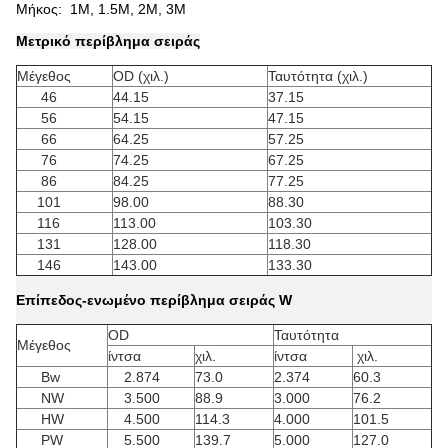
Μήκος: 1M, 1.5M, 2M, 3M
Μετρικό περίβλημα σειράς
Μέγεθος
OD (χιλ.)
Ταυτότητα (χιλ.)
46
44.15
37.15
56
54.15
47.15
66
64.25
57.25
76
74.25
67.25
86
84.25
77.25
101
98.00
88.30
116
113.00
103.30
131
128.00
118.30
146
143.00
133.30
Επίπεδος-ενωμένο περίβλημα σειράς W
OD
Ταυτότητα
Μέγεθος
ίντσα
χιλ.
ίντσα
χιλ.
Bw
2.874
73.0
2.374
60.3
NW
3.500
88.9
3.000
76.2
HW
4.500
114.3
4.000
101.5
PW
5.500
139.7
5.000
127.0