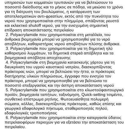
υπηρεσιών των κομματιών τρυπανιών για να βελτιώσουν το
ποσοστό διείσδυσης και το μήκος σε πόδηα, να μειώσει το χρόνο
για τη διάτρυση του βουλώματος, η κατάρρευση των
αποτελεσματικών αντι-φρεατίων, εκτός από την πυκνότητα του
νερού που χρησιμοποιείται στην πλημμύρα, σπάζοντας ρευστό
και εκλεκτικό shutoff νερού, για την ενισχυμένη σημαντική
επίδραση αποκατάστασης πετρελαίου
2. Polyacrylamide που χρησιμοποιείται στη μεταλλεία, του
άνθρακα βιομηχανία μπορεί να χρησιμοποιηθεί για το νερό
αποβλήτων, καθαριστήρας νερού αποβλήτων πλύσης άνθρακα.
3. Polyacrylamide που χρησιμοποιείται για τη δημοτική ηλύ
καθαρισμού λυμμάτων, τα δημοτικά στερεά απόβλητα και τα
βιομηχανικά απόβλητα αποχέτευσης
4. Polyacrylamide στη βιομηχανία κατασκευής χάρτου για τη
διευκρίνιση του υγρού καυστικού νατρίου, διασκορπίζοντας
πράκτορας ινών, μπορεί να βελτιώσει την ήττα, οι πράκτορες
διατήρησης υλικών πληρώσεως, έγγραφο που ενισχύει τον
πράκτορα, μπορεί να χρησιμοποιηθεί για να βελτιώσει το
ποσοστό επεξεργασίας και την άσπρη αποκατάσταση νερού
5. Polyacrylamide που χρησιμοποιείται στο κλωστοϋφαντουργικό
προϊόν, βιομηχανία ταπήτων, ταξινόμηση, Quick-setting τσιμέντο,
συνθετικό επίστρωμα ρητίνης. Φωτοευαίσθητα πολυμερή
σώματα, κόλλες, διασκορπίζοντας πράκτορας, καθώς επίσης και
γεωργικό εδαφολογικό πήκτωμα, σταθεροποιητές πηλού,
εδαφολογικές τροποποιήσεις
6. Polyacrylamide που χρησιμοποιείται στην κατεργασία ύδατος
πετρελαιοφόρων περιοχών για να εξετάσει την αποκατάσταση του
πετρελαίου.