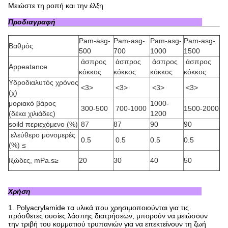
Μειώστε τη ροπή και την έλξη
Προδιαγραφή
Pam-asg-
Pam-asg-
Pam-asg-
Pam-asg-
Βαθμός
500
700
1000
1500
άσπρος
άσπρος
άσπρος
άσπρος
Appeatance
κόκκος
κόκκος
κόκκος
κόκκος
Υδροδιαλυτός χρόνος
<3>
<3>
<3>
<3>
(χ)
μοριακό βάρος
1000-
300-500
700-1000
1500-2000
(δέκα χιλιάδες)
1200
soild περιεχόμενο (%)
87
87
90
90
ελεύθερο μονομερές
0.5
0.5
0.5
0.5
(%) ≤
Ιξώδες, mPa.s≥
20
30
40
50
Χρήση
1.
Polyacrylamide τα υλικά που χρησιμοποιούνται για τις
πρόσθετες ουσίες λάσπης διατρήσεων, μπορούν να μειώσουν
την τριβή του κομματιού τρυπανιών για να επεκτείνουν τη ζωή