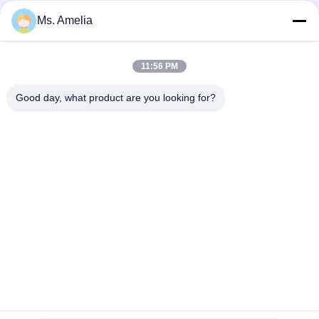
Ms. Amelia
Γρήγορη επαφή
11:56 PM
Διεύθυνση
Good day, what product are you looking for?
- Όχι, όχι, όχι.122, οδός Xizhang, πόλη Wuxi, επαρχία
Jiangsu, 214413, Κίνα
Τηλεφώνημα
86-18051930311
Ηλεκτρονικό
amelia@sinocoredrill.com
Πολιτική απορρήτου
|
Sitemap
| Κίνα Καλό Ποιότητα Πυρήνα
εξοπλισμός διατρήσεων Προμηθευτής. Πνευματικά δικαιώματα