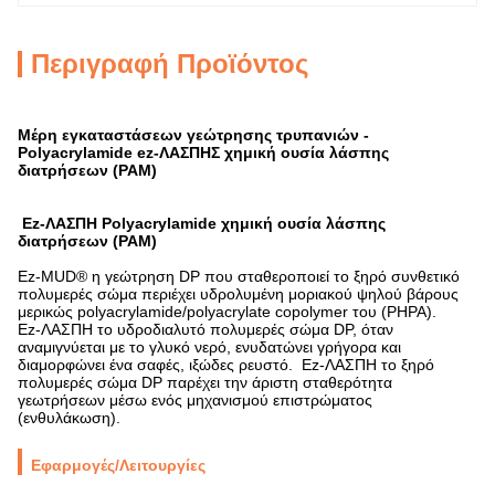
Περιγραφή Προϊόντος
Μέρη εγκαταστάσεων γεώτρησης τρυπανιών -
Polyacrylamide ez-ΛΑΣΠΗΣ χημική ουσία λάσπης
διατρήσεων (PAM)
Ez-ΛΑΣΠΗ Polyacrylamide χημική ουσία λάσπης
διατρήσεων (PAM)
Ez-MUD® η γεώτρηση DP που σταθεροποιεί το ξηρό συνθετικό
πολυμερές σώμα περιέχει υδρολυμένη μοριακού ψηλού βάρους
μερικώς polyacrylamide/polyacrylate copolymer του (PHPA).
Ez-ΛΑΣΠΗ το υδροδιαλυτό πολυμερές σώμα DP, όταν
αναμιγνύεται με το γλυκό νερό, ενυδατώνει γρήγορα και
διαμορφώνει ένα σαφές, ιξώδες ρευστό. Ez-ΛΑΣΠΗ το ξηρό
πολυμερές σώμα DP παρέχει την άριστη σταθερότητα
γεωτρήσεων μέσω ενός μηχανισμού επιστρώματος
(ενθυλάκωση).
Εφαρμογές/λειτουργίες