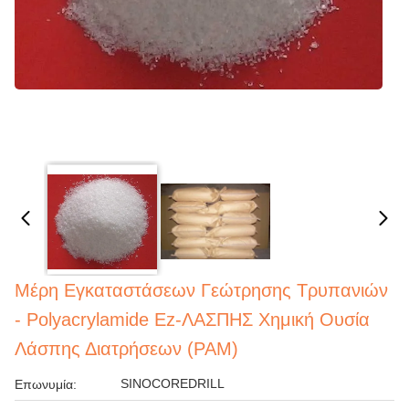
Μέρη Εγκαταστάσεων Γεώτρησης Τρυπανιών
- Polyacrylamide Ez-ΛΑΣΠΗΣ Χημική Ουσία
Λάσπης Διατρήσεων (PAM)
SINOCOREDRILL
Επωνυμία: