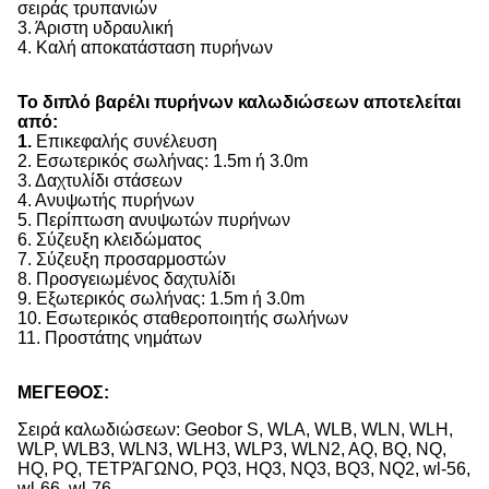
σειράς τρυπανιών
3. Άριστη υδραυλική
4. Καλή αποκατάσταση πυρήνων
Το διπλό βαρέλι πυρήνων καλωδιώσεων αποτελείται
από:
1.
Επικεφαλής συνέλευση
2. Εσωτερικός σωλήνας: 1.5m ή 3.0m
3. Δαχτυλίδι στάσεων
4. Ανυψωτής πυρήνων
5. Περίπτωση ανυψωτών πυρήνων
6. Σύζευξη κλειδώματος
7. Σύζευξη προσαρμοστών
8. Προσγειωμένος δαχτυλίδι
9. Εξωτερικός σωλήνας: 1.5m ή 3.0m
10. Εσωτερικός σταθεροποιητής σωλήνων
11. Προστάτης νημάτων
ΜΕΓΕΘΟΣ:
Σειρά καλωδιώσεων: Geobor S, WLA, WLB, WLN, WLH,
WLP, WLB3, WLN3, WLH3, WLP3, WLN2, AQ, BQ, NQ,
HQ, PQ, ΤΕΤΡΆΓΩΝΟ, PQ3, HQ3, NQ3, BQ3, NQ2, wl-56,
wl-66, wl-76