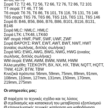
Σειρά T2: T2 46, T2 56, T2 66, T2 76, T2 86, T2 101
TT σειρά: TT 46, TT 56
T6 σειρά: T6 76, T6 86, T6 101, T6 116, T6 131, T6 146
T6S σειρά: T6S 76, T6S 86, T6S 116, T6S 131, T6S 146
Σειρά Β: B46, B56, B66, B76, B86, B101, B116, B131,
B146
Σειρά MLC: NMLC, HMLC
Σειρά LTK: LTK48, LTK60
WF σειρά: HWF, PWF, SWF, UWF, ZWF
Σειρά ΒΑΡΟΥΣ: RWT, EWT, AWT, BWT, NWT, HWT
(ενιαίος σωλήνας, διπλός σωλήνας)
Σειρά WG: EWG, AWG, BWG, NWG, HWG (ενιαίος
σωλήνας, διπλός σωλήνας)
WM σειρά: EWM, AWM, BWM, NWM, HWM
Άλλα μεγέθη: ΤΣΕΚΟΥΡΙ, BX, NX, HX, TBW, NQTT, HQTT,
TNW, 412F, BTW, TBW
Κινεζικά πρότυπα: 56mm, 59mm, 75mm, 89mm, 91mm,
108mm, 110mm, 127mm, 131mm, 150mm, 170mm,
219mm, 275mm
Οι υπηρεσίες μας:
Ø παρέχετε το τεχνικές σχέδιο και τις λύσεις
Ø σχεδιασμός και κατασκευή του μεταβλητού εξοπλισμού
Ø επαγγελματικές τεχνικές κατάρτιση και καθοδήγηση