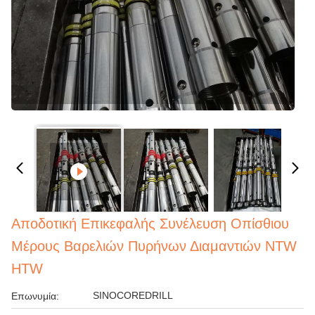
Αποδοτική Επικεφαλής Συνέλευση Οπίσθιου
Μέρους Βαρελιών Πυρήνων Διαμαντιών NTW
HTW
SINOCOREDRILL
Επωνυμία: