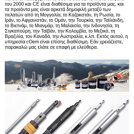
του 2000 και CE είναι διαθέσιμα για τα προϊόντα μας, και
τα προϊόντα μας είναι αρκετά δημοφιλή μεταξύ των
πελατών από τη Μογγολία, το Καζακστάν, τη Ρωσία, το
Ιράν, το Αφγανιστάν, το Ομάν, την Τουρκία, την Ταϊλάνδη,
το Βιετνάμ, το Μιανμάρ, τη Μαλαισία, την Ινδονησία, τη
Σιγκαπούρη, την Ταϊβάν, την Κολομβία, το Μεξικό, τη
Βραζιλία, τον Καναδά, την Αυστραλία, κ.λπ. Εκτός αυτού, η
υπηρεσία cOem είναι επίσης διαθέσιμη. Εάν χρειάζεστε,
παρακαλώ μας ελάτε σε επαφή με ελεύθερα.