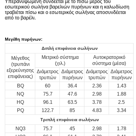
Υπερανυψωμένη συνδέεται με το πίσω μέρος του
εσωτερικού σωλήνα βαρελιών πυρήνων και η καλωδίωση
τραβιέται πίσω και ο εσωτερικός σωλήνας αποσυνδέεται
από το βαρέλι.
Μεγέθη πυρήνων:
Διπλή επιφάνεια σωλήνων
Μετρικό σύστημα
Αυτοκρατορικό
Μέγεθος
(χιλ.)
σύστημα (μέσα)
(τρυπάνι
εξερεύνησης
Διάμετρος
Διάμετρος
Διάμετρος
Διάμετρος
επιφάνειας)
τρυπών
πυρήνων
τρυπών
πυρήνων
BQ
60
36.4
2.36
1.43
NQ
75.7
47.6
2.98
1.88
HQ
96.1
63.5
3.78
2.5
PQ
122.7
85
4.83
3.34
Τριπλή επιφάνεια σωλήνων
NQ3
75.7
45
2.98
1.78