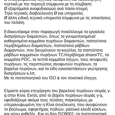
σχετικά με την περιοχή σύμφωνα με τη σύμβαση
Ø εξαρτήματα ανεφοδιασμού ανά πάσα στιγμή
Τηλε-τεχνικές διαβούλευση Ø και υπηρεσίες
Ø άλλη ειδική τεχνική υπηρεσία σύμφωνα με τις απαιτήσεις
του πελάτη.
Ειδικευτήκαμε στην παραγωγή ποικίλλουμε τα εργαλεία
διατρήσεων διαμαντιών, όπως τα γονιμοποιημένα/
καθορισμένα κομμάτια πυρήνων διαμαντιών, παπούτσια
περιβλημάτων διαμαντιών, παπούτσια ράβδων
διαμαντιών, που διευρύνουν τα κοχύλια, τα παπούτσια
ράβδων κομματιών πυρήνων TC/περίβλημα shoes/TC, τα
κομμάτια PDC, τα λεπτά κομμάτια τοίχων, τους ανυψωτές
πυρήνων, τις περιπτώσεις ανυψωτών πυρήνων, τα
βαρέλια πυρήνων, και τα είδη εγκαταστάσεων γεώτρησης
διατρήσεων κ.λπ.
Με το πιστοποιητικό του ISO & τον ποιοτικό έλεγχο.
Είμαστε κύρια επιχείρηση του βαρελιού πυρήνων σειράς γ-
q στην Κίνα. Εκτός από το βαρέλι πυρήνων σειράς γ-q,
εφοδιάζουμε ακόμα τους πελάτες παγκοσμίως με
υπερανυψωμένη την η Κίνα συνέλευση, που ανυψώνουν
το βούλωμα, σφιγκτήρας ποδιών, γαλλικό κλειδί κύκλων,
και ούτω καθεξής. Και το δύο ISO9001: τα πιστοποιητικά