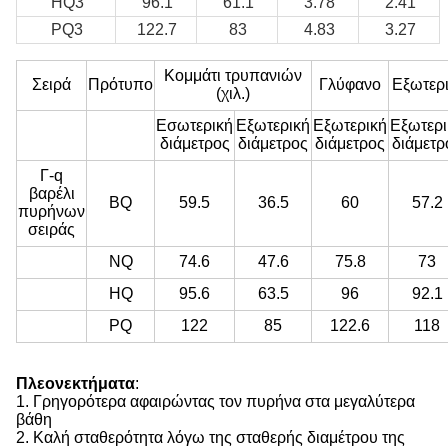
HQ3
96.1
61.1
3.78
2.41
PQ3
122.7
83
4.83
3.27
Κομμάτι τρυπανιών
Σειρά
Πρότυπο
Γλύφανο
Εξωτερ
(χιλ.)
Εσωτερική
Εξωτερική
Εξωτερική
Εξωτερι
διάμετρος
διάμετρος
διάμετρος
διάμετρ
Γ-q
βαρέλι
BQ
59.5
36.5
60
57.2
πυρήνων
σειράς
NQ
74.6
47.6
75.8
73
HQ
95.6
63.5
96
92.1
PQ
122
85
122.6
118
Πλεονεκτήματα
:
1. Γρηγορότερα αφαιρώντας τον πυρήνα στα μεγαλύτερα
βάθη
2. Καλή σταθερότητα λόγω της σταθερής διαμέτρου της