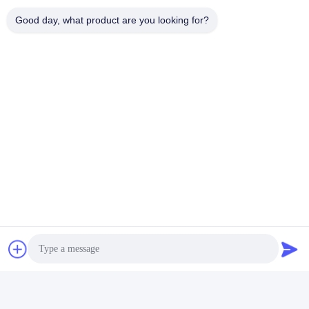
Ετικέτες:
Good day, what product are you looking for?
Μέρη Τρυπανιών Πυρήνων Καλωδιώσεων
Γεώτρηση Μέρη Εξέδρας
Καλωδίωση Που Αφαιρεί Τον Πυρήνα Το Σύστημα
Γρήγορη επαφή
Διεύθυνση
- Όχι, όχι, όχι.122, οδός Xizhang, πόλη Wuxi, επαρχία
Jiangsu, 214413, Κίνα
Τηλεφώνημα
86-18051930311