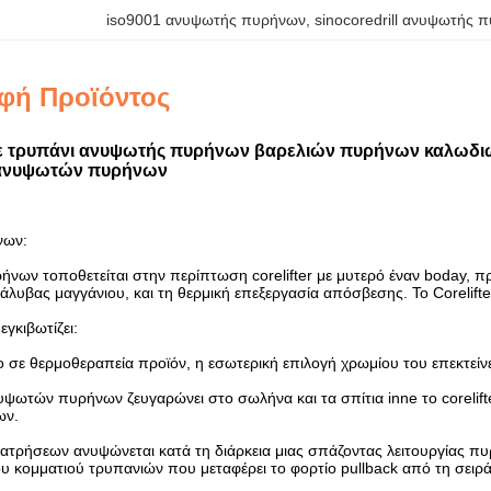
iso9001 ανυψωτής πυρήνων
, 
sinocoredrill ανυψωτής 
φή Προϊόντος
 τρυπάνι ανυψωτής πυρήνων βαρελιών πυρήνων καλωδιώ
ανυψωτών πυρήνων
νων:
ων τοποθετείται στην περίπτωση corelifter με μυτερό έναν boday, πρέπ
άλυβας μαγγάνιου, και τη θερμική επεξεργασία απόσβεσης. Το Corelifte
εγκιβωτίζει:
σε θερμοθεραπεία προϊόν, η εσωτερική επιλογή χρωμίου του επεκτείνε
ψωτών πυρήνων ζευγαρώνει στο σωλήνα και τα σπίτια inne το corelifte
ων.
ιατρήσεων ανυψώνεται κατά τη διάρκεια μιας σπάζοντας λειτουργίας
ου κομματιού τρυπανιών που μεταφέρει το φορτίο pullback από τη σε