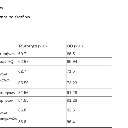
ων:
τηρεί το ελατήριο.
Ταυτότητα (χιλ.)
OD (χιλ.)
πυρήνων
60.7
66.5
νων HQ
62.67
68.94
62.7
71.6
νων
ψωτών
65.56
73.23
πυρήνων
82.56
91.28
υρήνων
84.53
91.28
86.8
92.5
νων
ανυψωτών
86.8
96.4