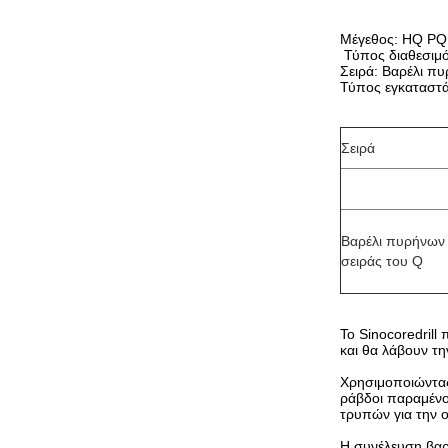
Μέγεθος: HQ P
Τύπος διαθεσιμ
Σειρά: Βαρέλι π
Τύπος εγκαταστ
Σειρά
Βαρέλι πυρήνων
σειράς του Q
Το Sinocoredril
και θα λάβουν τ
Χρησιμοποιώντας
ράβδοι παραμένο
τρυπών για την 
Η συνέλευση βαρ