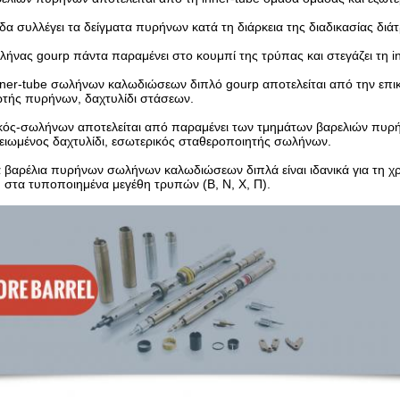
δα συλλέγει τα δείγματα πυρήνων κατά τη διάρκεια της διαδικασίας διά
ήνας gourp πάντα παραμένει στο κουμπί της τρύπας και στεγάζει τη in
ner-tube σωλήνων καλωδιώσεων διπλό gourp αποτελείται από την επ
τής πυρήνων, δαχτυλίδι στάσεων.
κός-σωλήνων αποτελείται από παραμένει των τμημάτων βαρελιών πυρή
ιωμένος δαχτυλίδι, εσωτερικός σταθεροποιητής σωλήνων.
 βαρέλια πυρήνων σωλήνων καλωδιώσεων διπλά είναι ιδανικά για τη χρή
 στα τυποποιημένα μεγέθη τρυπών (Β, Ν, Χ, Π).