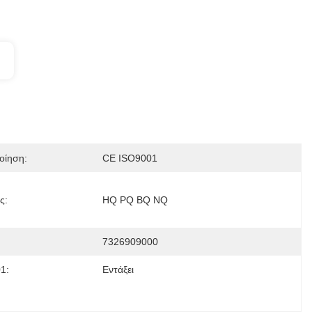
οίηση:
CE ISO9001
ς:
HQ PQ BQ NQ
7326909000
1:
Εντάξει