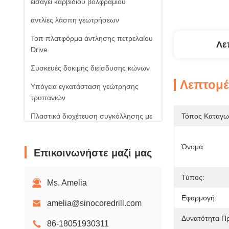
εισάγει καρβιδίου βολφραμίου
αντλίες λάσπη γεωτρήσεων
Τοπ πλατφόρμα άντλησης πετρελαίου
Λε
Drive
Συσκευές δοκιμής διείσδυσης κώνων
Λεπτομέ
Υπόγεια εγκατάσταση γεώτρησης
τρυπανιών
Πλαστικά διοχέτευση συγκόλλησης με
Τόπος Καταγω
μηχανή
Ηλιακά φωτοβολταϊκά προϊόντα
Όνομα:
Επικοινωνήστε μαζί μας
Περιστροφικοί ανεμιστήρες αέρα
Τύπος:
Ms. Amelia
Εφαρμογή:
amelia@sinocoredrill.com
Δυνατότητα Π
86-18051930311