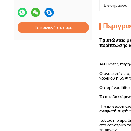
Επισημαίνω:
Περιγρα
Επικοινωνήστε τώρα
Τρυπώντας με
περίπτωσης 
Ανυψωτής πυρή
Ο ανυψωτής πυρήν
χρωμίου ή 65 # χ
Ο πυρήνας llifter 
Το υποβαλλόμενο 
Η περίπτωση ανυ
ανυψωτή πυρήν
Καθώς η σειρά δ
στο εσωτερικό τ
πυρήνων.