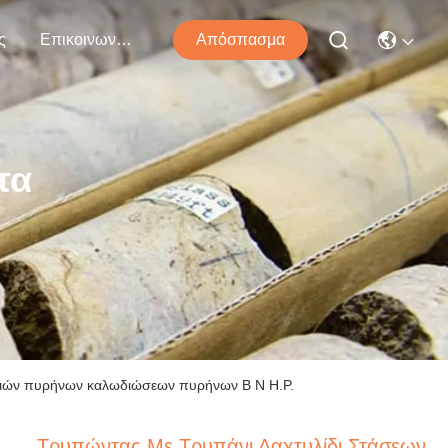
ς
Επικοινωνήστε Μαζί Μας
Απόσπασμα
τα
λιών πυρήνων καλωδιώσεων πυρήνων Β Ν Η.Ρ.
Τρυπώντας Με Τρυπάνι Δαχτυλίδι Στάσεων