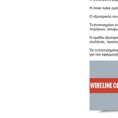
Η inner-tube ομά
Ο εξωτερικός-σωλ
Τυποποιημένο in
πυρήνων, ανυψω
Η ομάδα εξωτερι
σωλήνας, προσγε
Τα τυποποιημένα
για την εφαρμογή