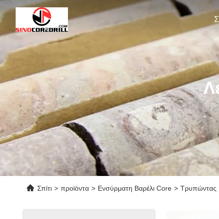
Σ
Λ
Σπίτι
>
προϊόντα
>
Ενσύρματη Βαρέλι Core
>
Τρυπώντας 