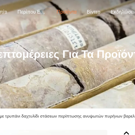
πίτι
Περίπου Εμείς.
Προϊόντα
Βίντεο
Εκδηλώσει
επτομέρειες Για Τα Προϊόν
με τρυπάνι δαχτυλίδι στάσεων περίπτωσης ανυψωτών πυρήνων βαρε