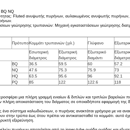
Q BQ NQ
ότητας: Fluted ανυψωτής πυρήνων, αυλακωμένος ανυψωτής πυρήνων,
υρήνων.
άσεων γεώτρησης τρυπανιών: Μηχανή εγκαταστάσεων γεώτρησης δια
Πρότυπο
Κομμάτι τρυπανιών (χιλ.)
Γλύφανο
Εξωτερι
Εσωτερική
Εξωτερική
Εξωτερικό
Εξωτερι
διάμετρος
διάμετρος
διαμάντι
διάμετρ
BQ
36.5
59.5
60
57.2
NQ
47.6
75.3
75.9
73
HQ
63.5
95.6
96
92.1
PQ
85
122
122.6
118
l προσφέρει μια πλήρη γραμμή ενιαίων & διπλών και τριπλών βαρελιώ
ην πλήρη αποκατάσταση του δείγματος σε οποιαδήποτε εφαρμογή της 
 ένα σύστημα καλωδιώσεων, ο πυρήνας ανακτάται γρήγορα με να ανακ
υν στην τρύπα έως ότου πρέπει να αντικατασταθεί το κομμάτι. αυτό έ
ορυκτή εξερεύνηση.
ελιών πυρήνων αποτελείται από τη inner-tube ομάδα ομάδας και εξωτ