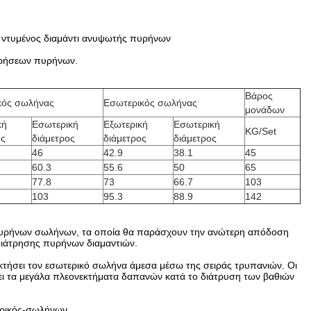
 ντυμένος διαμάντι ανυψωτής πυρήνων
τρήσεων πυρήνων.
Βάρος
κός σωλήνας
Εσωτερικός σωλήνας
μονάδων
κή
Εσωτερική
Εξωτερική
Εσωτερική
KG/Set
ος
διάμετρος
διάμετρος
διάμετρος
46
42.9
38.1
45
60.3
55.6
50
65
77.8
73
66.7
103
103
95.3
88.9
142
ν πυρήνων σωλήνων, τα οποία θα παράσχουν την ανώτερη απόδοση
διάτρησης πυρήνων διαμαντιών.
τήσει τον εσωτερικό σωλήνα άμεσα μέσω της σειράς τρυπανιών. Οι
χει τα μεγάλα πλεονεκτήματα δαπανών κατά το διάτρυση των βαθιών
ερικός-σωλήνων.