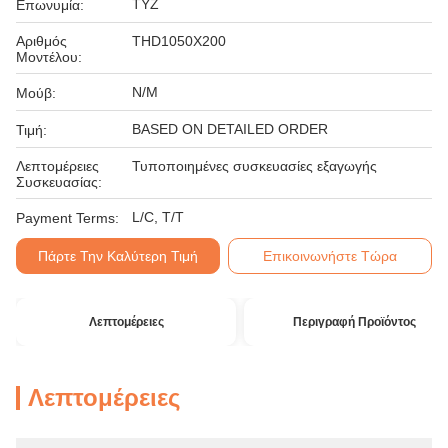
TYZ
Επωνυμία:
Αριθμός
THD1050X200
Μοντέλου:
N/M
Μούβ:
BASED ON DETAILED ORDER
Τιμή:
Λεπτομέρειες
Τυποποιημένες συσκευασίες εξαγωγής
Συσκευασίας:
L/C, T/T
Payment Terms:
Πάρτε Την Καλύτερη Τιμή
Επικοινωνήστε Τώρα
Λεπτομέρειες
Περιγραφή Προϊόντος
Λεπτομέρειες