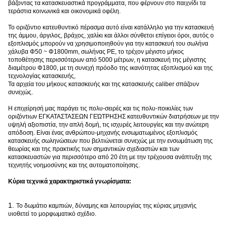
βάζοντας τα κατασκευαστικά προγράμματα, που φέρνουν στο παιχνίδι τα
τεράστια κοινωνικά και οικονομικά οφέλη.
Το οριζόντιο κατευθυντικό πέρασμα αυτό είναι κατάλληλο για την κατασκευή
της άμμου, άργιλος, βράχος, χαλίκι και άλλοι σύνθετοι επίγειοι όροι, αυτός ο
εξοπλισμός μπορούν να χρησιμοποιηθούν για την κατασκευή του σωλήνα
χάλυβα Φ50 ~ Φ1800mm, σωλήνας PE, το τρέχον μέγιστο μήκος
τοποθέτησης περισσότερων από 5000 μέτρων, η κατασκευή της μέγιστης
διαμέτρου Φ1800, με τη συνεχή πρόοδο της ικανότητας εξοπλισμού και της
τεχνολογίας κατασκευής,
Τα αρχεία του μήκους κατασκευής και της κατασκευής caliber σπάζουν
συνεχώς.
Η επιχείρησή μας παράγει τις πολυ-σειρές και τις πολυ-ποικιλίες των
οριζόντιων ΕΓΚΑΤΑΣΤΑΣΕΩΝ ΓΕΏΤΡΗΣΗΣ κατευθυντικών διατρήσεων με την
υψηλή αξιοπιστία, την απλή δομή, τις ισχυρές λειτουργίες και την ανώτερη
απόδοση. Είναι ένας ανθρώπου-μηχανής ενσωματωμένος εξοπλισμός
κατασκευής σωληνώσεων που βελτιώνεται συνεχώς με την ενσωμάτωση της
θεωρίας και της πρακτικής των σημαντικών σχεδιαστών και των
κατασκευαστών για περισσότερο από 20 έτη με την τρέχουσα ανάπτυξη της
τεχνητής νοημοσύνης και της αυτοματοποίησης.
Κύρια τεχνικά χαρακτηριστικά γνωρίσματα:
1.
Το δωμάτιο καμπιών, δύναμης και λειτουργίας της κύριας μηχανής
υιοθετεί το μορφωματικό σχέδιο.