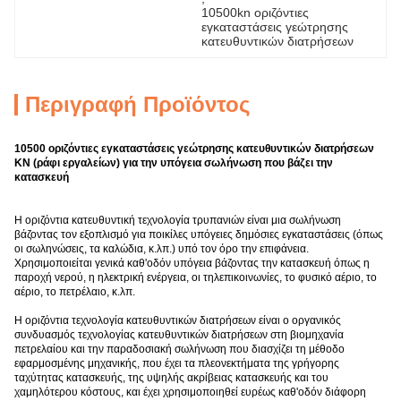
10500kn οριζόντιες 
εγκαταστάσεις γεώτρησης 
κατευθυντικών διατρήσεων
Περιγραφή Προϊόντος
10500 οριζόντιες εγκαταστάσεις γεώτρησης κατευθυντικών διατρήσεων
KN (ράφι εργαλείων) για την υπόγεια σωλήνωση που βάζει την
κατασκευή
Η οριζόντια κατευθυντική τεχνολογία τρυπανιών είναι μια σωλήνωση
βάζοντας τον εξοπλισμό για ποικίλες υπόγειες δημόσιες εγκαταστάσεις (όπως
οι σωληνώσεις, τα καλώδια, κ.λπ.) υπό τον όρο την επιφάνεια.
Χρησιμοποιείται γενικά καθ'οδόν υπόγεια βάζοντας την κατασκευή όπως η
παροχή νερού, η ηλεκτρική ενέργεια, οι τηλεπικοινωνίες, το φυσικό αέριο, το
αέριο, το πετρέλαιο, κ.λπ.
Η οριζόντια τεχνολογία κατευθυντικών διατρήσεων είναι ο οργανικός
συνδυασμός τεχνολογίας κατευθυντικών διατρήσεων στη βιομηχανία
πετρελαίου και την παραδοσιακή σωλήνωση που διασχίζει τη μέθοδο
εφαρμοσμένης μηχανικής, που έχει τα πλεονεκτήματα της γρήγορης
ταχύτητας κατασκευής, της υψηλής ακρίβειας κατασκευής και του
χαμηλότερου κόστους, και έχει χρησιμοποιηθεί ευρέως καθ'οδόν διάφορη