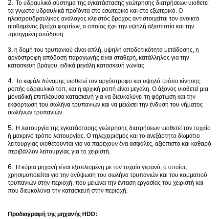
2.
Το υδραυλικό σύστημα της εγκατάστασης γεώτρησης διατρήσεων υιοθετεί
τα γνωστά υδραυλικά προϊόντα στο εσωτερικό και στο εξωτερικό. Ο
ηλεκτρουδραυλικός ανάλογος κλειστός βρόχος αντιστοιχείται τον ανοικτό
αισθαμένος βρόχο φορτίων, ο οποίος έχει την υψηλή αξιοπιστία και την
προηγμένη απόδοση.
3, η δομή του τρυπανιού είναι απλή, υψηλή αποδοτικότητα μετάδοσης, η
αργόστροφη απόδοση παραγωγής είναι σταθερή, κατάλληλος για την
κατασκευή βράχου, ειδικά μεγάλη κατασκευή γωνίας.
4.
Το κεφάλι δύναμης υιοθετεί τον αργόστροφο και υψηλό τρόπο κίνησης
ροπής υδραυλικό τοπ, και η αρχική ροπή είναι μεγάλη. Ο άξονας υιοθετεί μια
μοναδική επιπλέουσα κατασκευή για να διευκολύνει τη φόρτωση και την
εκφόρτωση του σωλήνα τρυπανιών και να μειώσει την ένδυση του νήματος
σωλήνων τρυπανιών.
5.
Η λειτουργία της εγκατάστασης γεώτρησης διατρήσεων υιοθετεί τον τυχαίο
ή μακρινό τρόπο λειτουργίας. Ο τηλεχειρισμός και το ανεξάρτητο δωμάτιο
λειτουργίας υιοθετούνται για να παρέχουν ένα ασφαλές, αξιόπιστο και καθαρό
περιβάλλον λειτουργίας για το χειριστή.
6.
Η κύρια μηχανή είναι εξοπλισμένη με τον τυχαίο γερανό, ο οποίος
χρησιμοποιείται για την ανύψωση του σωλήνα τρυπανιών και του κομματιού
τρυπανιών στην περιοχή, που μειώνει την ένταση εργασίας του χειριστή και
που διευκολύνει την κατασκευή στην περιοχή.
Προδιαγραφή της μηχανής HDD: