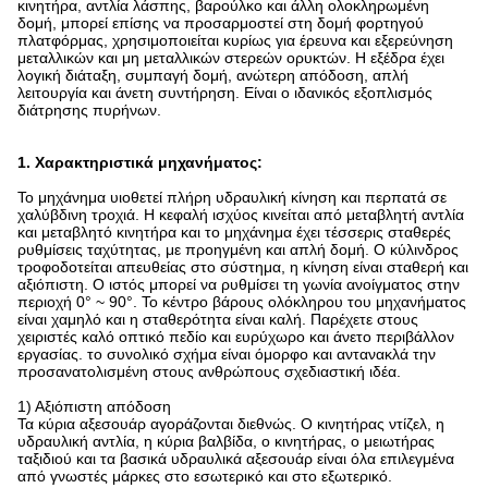
κινητήρα, αντλία λάσπης, βαρούλκο και άλλη ολοκληρωμένη
δομή, μπορεί επίσης να προσαρμοστεί στη δομή φορτηγού
πλατφόρμας, χρησιμοποιείται κυρίως για έρευνα και εξερεύνηση
μεταλλικών και μη μεταλλικών στερεών ορυκτών. Η εξέδρα έχει
λογική διάταξη, συμπαγή δομή, ανώτερη απόδοση, απλή
λειτουργία και άνετη συντήρηση. Είναι ο ιδανικός εξοπλισμός
διάτρησης πυρήνων.
1. Χαρακτηριστικά μηχανήματος:
Το μηχάνημα υιοθετεί πλήρη υδραυλική κίνηση και περπατά σε
χαλύβδινη τροχιά. Η κεφαλή ισχύος κινείται από μεταβλητή αντλία
και μεταβλητό κινητήρα και το μηχάνημα έχει τέσσερις σταθερές
ρυθμίσεις ταχύτητας, με προηγμένη και απλή δομή. Ο κύλινδρος
τροφοδοτείται απευθείας στο σύστημα, η κίνηση είναι σταθερή και
αξιόπιστη. Ο ιστός μπορεί να ρυθμίσει τη γωνία ανοίγματος στην
περιοχή 0° ~ 90°. Το κέντρο βάρους ολόκληρου του μηχανήματος
είναι χαμηλό και η σταθερότητα είναι καλή. Παρέχετε στους
χειριστές καλό οπτικό πεδίο και ευρύχωρο και άνετο περιβάλλον
εργασίας. το συνολικό σχήμα είναι όμορφο και αντανακλά την
προσανατολισμένη στους ανθρώπους σχεδιαστική ιδέα.
1) Αξιόπιστη απόδοση
Τα κύρια αξεσουάρ αγοράζονται διεθνώς. Ο κινητήρας ντίζελ, η
υδραυλική αντλία, η κύρια βαλβίδα, ο κινητήρας, ο μειωτήρας
ταξιδιού και τα βασικά υδραυλικά αξεσουάρ είναι όλα επιλεγμένα
από γνωστές μάρκες στο εσωτερικό και στο εξωτερικό.