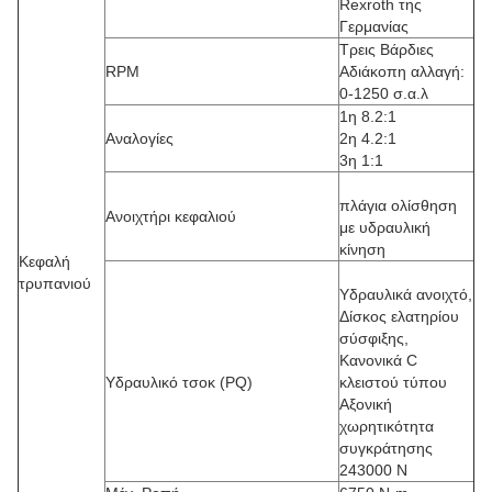
Rexroth της
Γερμανίας
Τρεις Βάρδιες
RPM
Αδιάκοπη αλλαγή:
0-1250 σ.α.λ
1η 8.2:1
Αναλογίες
2η 4.2:1
3η 1:1
πλάγια ολίσθηση
Ανοιχτήρι κεφαλιού
με υδραυλική
κίνηση
Κεφαλή
τρυπανιού
Υδραυλικά ανοιχτό,
Δίσκος ελατηρίου
σύσφιξης,
Κανονικά C
Υδραυλικό τσοκ (PQ)
κλειστού τύπου
Αξονική
χωρητικότητα
συγκράτησης
243000 N