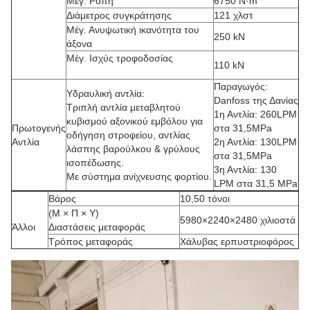
Μέγ. Ροπή
6750 N·m
Διάμετρος συγκράτησης
121 χλστ
Μέγ. Ανυψωτική ικανότητα του
250 kN
άξονα
Μέγ. Ισχύς τροφοδοσίας
110 kN
Παραγωγός:
Υδραυλική αντλία:
Danfoss της Δανίας
Τριπλή αντλία μεταβλητού
1η Αντλία: 260LPM
κυβισμού αξονικού εμβόλου για
Πρωτογενής
στα 31,5MPa
οδήγηση στροφείου, αντλίας
Αντλία
2η Αντλία: 130LPM
λάσπης βαρούλκου & γρύλους
στα 31,5MPa
ισοπέδωσης.
3η Αντλία: 130
Με σύστημα ανίχνευσης φορτίου.
LPM στα 31,5 MPa
Βάρος
10,50 τόνοι
(Μ × Π × Υ)
5980×2240×2480 χιλιοστά
Άλλοι
Διαστάσεις μεταφοράς
Τρόπος μεταφοράς
Χάλυβας ερπυστριοφόρος