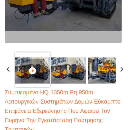
Συμπιεσμένο HQ 1350m Pq 950m
Λειτουργικών Συστημάτων Δομών Εύκαμπτο
Επιφάνεια Εξερεύνησης Που Αφαιρεί Τον
Πυρήνα Την Εγκατάσταση Γεώτρησης
Τρυπανιών