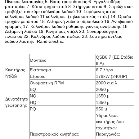
Πίνακας λειτουργίας 5. Βάση τροφοδοσίας 6. Εργαλειοθήκη
μπαταρίας 7. Κάτω τμήμα ιστού 8. Στήριγμα ιστού 9. Σπρώξτε και
τραβήξτε τον κύριο κύλινδρο λαδιού 10. Συρόμενος ιστός
κύλινδρος λαδιού 11 κύλινδρος. (τηλεσκοπικός ιστός) 14. Ομάδα
τροχών μετώπου 15. Δεξαμενή λαδιού υδραυλικού 16. Ανυψωτικό
γραμμής 17. Κύλινδρος λαδιού ρύθμισης γωνίας ανύψωσης 18.
Δεξαμενή λαδιού 19. Κινητήρας ντίζελ 20. Συναρμολόγηση
πλαισίου 22. Κύλινδρος λαδιού ποδιού 23. Σύστημα αντλίας
λαδιού λάσπης. Randralectric.
QSB6.7 (ΕΕ Στάδιο
Μοντέλο
IIIA)
Κινητήρας
Εκτόπισμα
6,7 λίτρα
Ντίζελ
Εξουσία
178kW (240HP)
Ονομαστική RPM
2000 σ.α.λ
BQ
2050 μ
NQ
1650 μ
Δυνατότητα
HQ
1350 μ
γεώτρησης
PQ
950 μ
Υδραυλικός
κινητήρας δύο
ταχυτήτων
Περιστροφικός κινητήρας
Παραγωγός: