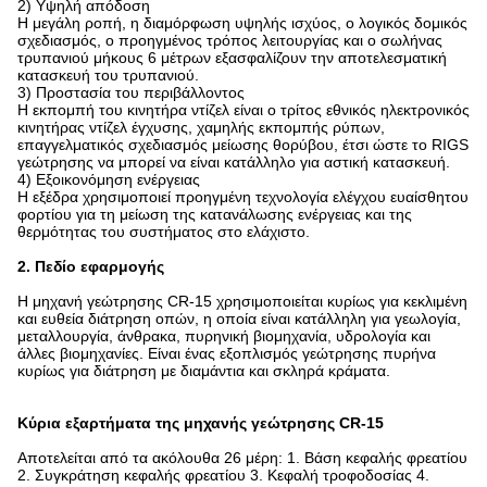
2) Υψηλή απόδοση
Η μεγάλη ροπή, η διαμόρφωση υψηλής ισχύος, ο λογικός δομικός
σχεδιασμός, ο προηγμένος τρόπος λειτουργίας και ο σωλήνας
τρυπανιού μήκους 6 μέτρων εξασφαλίζουν την αποτελεσματική
κατασκευή του τρυπανιού.
3) Προστασία του περιβάλλοντος
Η εκπομπή του κινητήρα ντίζελ είναι ο τρίτος εθνικός ηλεκτρονικός
κινητήρας ντίζελ έγχυσης, χαμηλής εκπομπής ρύπων,
επαγγελματικός σχεδιασμός μείωσης θορύβου, έτσι ώστε το RIGS
γεώτρησης να μπορεί να είναι κατάλληλο για αστική κατασκευή.
4) Εξοικονόμηση ενέργειας
Η εξέδρα χρησιμοποιεί προηγμένη τεχνολογία ελέγχου ευαίσθητου
φορτίου για τη μείωση της κατανάλωσης ενέργειας και της
θερμότητας του συστήματος στο ελάχιστο.
2. Πεδίο εφαρμογής
Η μηχανή γεώτρησης CR-15 χρησιμοποιείται κυρίως για κεκλιμένη
και ευθεία διάτρηση οπών, η οποία είναι κατάλληλη για γεωλογία,
μεταλλουργία, άνθρακα, πυρηνική βιομηχανία, υδρολογία και
άλλες βιομηχανίες. Είναι ένας εξοπλισμός γεώτρησης πυρήνα
κυρίως για διάτρηση με διαμάντια και σκληρά κράματα.
Κύρια εξαρτήματα της μηχανής γεώτρησης CR-15
Αποτελείται από τα ακόλουθα 26 μέρη: 1. Βάση κεφαλής φρεατίου
2. Συγκράτηση κεφαλής φρεατίου 3. Κεφαλή τροφοδοσίας 4.