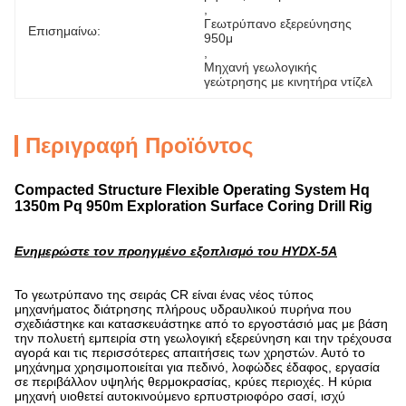
, 
Γεωτρύπανο εξερεύνησης 
Επισημαίνω:
950μ
, 
Μηχανή γεωλογικής 
γεώτρησης με κινητήρα ντίζελ
Περιγραφή Προϊόντος
Compacted Structure Flexible Operating System Hq
1350m Pq 950m Exploration Surface Coring Drill Rig
Ενημερώστε τον προηγμένο εξοπλισμό του HYDX-5A
Το γεωτρύπανο της σειράς CR είναι ένας νέος τύπος
μηχανήματος διάτρησης πλήρους υδραυλικού πυρήνα που
σχεδιάστηκε και κατασκευάστηκε από το εργοστάσιό μας με βάση
την πολυετή εμπειρία στη γεωλογική εξερεύνηση και την τρέχουσα
αγορά και τις περισσότερες απαιτήσεις των χρηστών. Αυτό το
μηχάνημα χρησιμοποιείται για πεδινό, λοφώδες έδαφος, εργασία
σε περιβάλλον υψηλής θερμοκρασίας, κρύες περιοχές. Η κύρια
μηχανή υιοθετεί αυτοκινούμενο ερπυστριοφόρο σασί, ισχύ