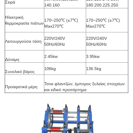
Σειρά
140.160
180.200.225.250
Ηλεκτρική
170~250℃ (±7℃)
170~250℃ (±7℃)
θερμοκρασία πιάτων
Max270℃
Max270℃
220V/240V
220V/240V
Λειτουργούσα τάση
50Hz/60Hz
50Hz/60Hz
2.45kw
3.95kw
Δύναμη
106kg
136.5kg
Συνολικό βάρος
Τσοκ φλαντζών, έμπορος ξυλείας στοιχείων
Προαιρετικά μέρη
και ειδικό προσάρτημα