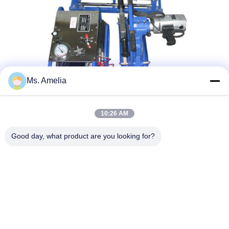
Ms. Amelia
10:26 AM
Ετικέτες:
Good day, what product are you looking for?
Πλαστικός Εξοπλισμός Συγκόλλησης Σωλήνων
Πλαστική Μηχανή Συγκόλλησης Τήξης Σωλήνων
Πλαστική Μηχανή Συγκόλλησης Σωλήνων