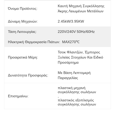
Καυτή Μηχανή Συγκόλλησης 
Όνομα Προϊόντος:
Άκρης Λειωμένων Μετάλλων
Δύναμη Μηχανών:
2.45kW/3.95KW
Τάση Λειτουργίας:
220V/240V 50Hz/60Hz
Ηλεκτρική Θερμοκρασία Πιάτων:
MAX270℃
Τσοκ Φλαντζών, Έμπορος 
Προαιρετικά Μέρη:
Ξυλείας Στοιχείων Και Ειδικό 
Προσάρτημα
Με Βάση Λεπτομερή 
Δυνατότητα Προσφοράς:
Παραγγελίας
πλαστική μηχανή 
συγκόλλησης σωλήνων
Επισημαίνω:
, 
πλαστικός εξοπλισμός 
συγκόλλησης σωλήνων