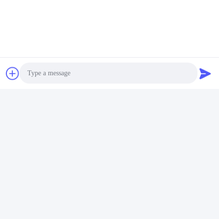
Γρήγορη επαφή
Διεύθυνση
- Όχι, όχι, όχι.122, οδός Xizhang, πόλη Wuxi, επαρχία
Jiangsu, 214413, Κίνα
Τηλεφώνημα
86-18051930311
Ηλεκτρονικό
Photo
amelia@sinocoredrill.com
Video Call
Audio Call
Πολιτική απορρήτου
|
Sitemap
| Κίνα Καλό Ποιότητα Πυρήνα
εξοπλισμός διατρήσεων Προμηθευτής. Πνευματικά δικαιώματα
© 2011-2026 Jiangsu Sinocoredrill Exploration Equipment Co.,