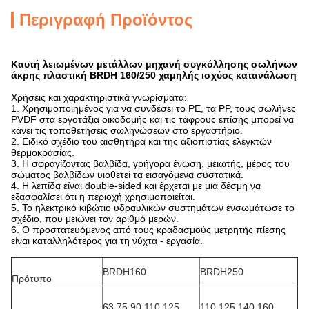
Περιγραφή Προϊόντος
Καυτή λειωμένων μετάλλων μηχανή συγκόλλησης σωλήνων
άκρης πλαστική BRDH 160/250 χαμηλής ισχύος κατανάλωση
Χρήσεις και χαρακτηριστικά γνωρίσματα:
1. Χρησιμοποιημένος για να συνδέσει το PE, τα PP, τους σωλήνες
PVDF στα εργοτάξια οικοδομής και τις τάφρους επίσης μπορεί να
κάνει τις τοποθετήσεις σωληνώσεων στο εργαστήριο.
2. Ειδικό σχέδιο του αισθητήρα και της αξιοπιστίας ελεγκτών
θερμοκρασίας.
3. Η σφραγίζοντας βαλβίδα, γρήγορα ένωση, μειωτής, μέρος του
σώματος βαλβίδων υιοθετεί τα εισαγόμενα συστατικά.
4. Η λεπίδα είναι double-sided και έρχεται με μια δέσμη να
εξασφαλίσει ότι η περιοχή χρησιμοποιείται.
5. Το ηλεκτρικό κιβώτιο υδραυλικών συστημάτων ενσωμάτωσε το
σχέδιο, που μειώνει τον αριθμό μερών.
6. Ο προστατευόμενος από τους κραδασμούς μετρητής πίεσης
είναι καταλληλότερος για τη νύχτα - εργασία.
BRDH160
BRDH250
Πρότυπο
63,75,90,110,125,
110.125.140.160,