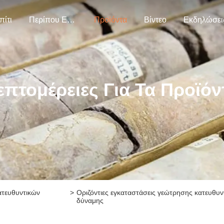
πίτι
Περίπου Εμείς.
Προϊόντα
Βίντεο
Εκδηλώσει
επτομέρειες Για Τα Προϊόν
ατευθυντικών
>
Οριζόντιες εγκαταστάσεις γεώτρησης κατευθυ
δύναμης