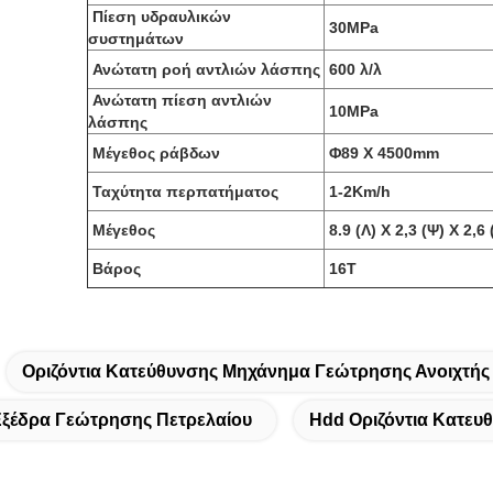
Πίεση υδραυλικών
30MPa
συστημάτων
Ανώτατη ροή αντλιών λάσπης
600 λ/λ
Ανώτατη πίεση αντλιών
10MPa
λάσπης
Μέγεθος ράβδων
Φ89 Χ 4500mm
Ταχύτητα περπατήματος
1-2Km/h
Μέγεθος
8.9 (Λ) Χ 2,3 (Ψ) Χ 2,6
Βάρος
16T
Οριζόντια Κατεύθυνσης Μηχάνημα Γεώτρησης Ανοιχτή
Εξέδρα Γεώτρησης Πετρελαίου
Hdd Οριζόντια Κατευθ