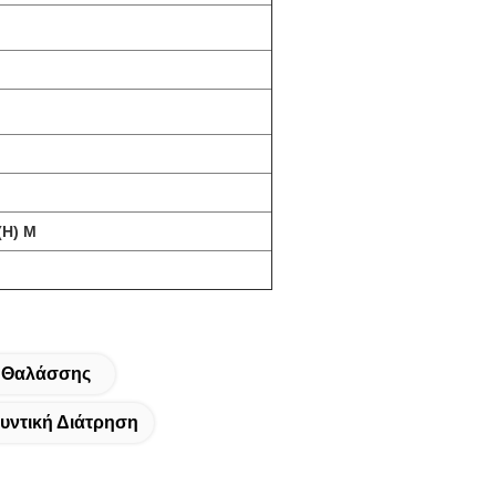
 (Η) Μ
ς Θαλάσσης
υντική Διάτρηση