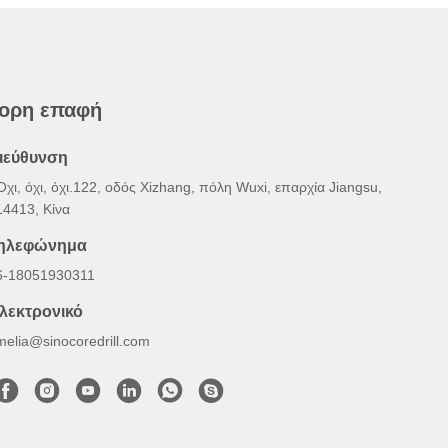
ορη επαφή
ιεύθυνση
Όχι, όχι, όχι.122, οδός Xizhang, πόλη Wuxi, επαρχία Jiangsu,
14413, Κίνα
ηλεφώνημα
6-18051930311
λεκτρονικό
melia@sinocoredrill.com