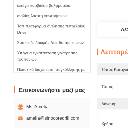
εισάγει καρβιδίου βολφραμίου
αντλίες λάσπη γεωτρήσεων
Τοπ πλατφόρμα άντλησης πετρελαίου
Λε
Drive
Συσκευές δοκιμής διείσδυσης κώνων
Λεπτομέ
Υπόγεια εγκατάσταση γεώτρησης
τρυπανιών
Πλαστικά διοχέτευση συγκόλλησης με
Τόπος Καταγω
μηχανή
Ηλιακά φωτοβολταϊκά προϊόντα
Τύπος:
Επικοινωνήστε μαζί μας
Περιστροφικοί ανεμιστήρες αέρα
Δύναμη:
Ms. Amelia
amelia@sinocoredrill.com
Χρήση: