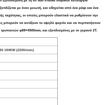
ι εξοπλισμένη με τη σε δύο στάδια stepless λειτουργία
οπλίζεται με έναν μειωτή, και οδηγείται από ένα ράφι και ένα
ής ταχύτητας, οι οποίες μπορούν ελαστικά να ρυθμίσουν την
οίες μπορούν να αντέξουν το υψηλό φορτίο και να περπατήσουν
 τρυπανιών φ89×4500mm, και εξοπλισμένος με το γερανό 2T.
0 194KW (2200r/min)