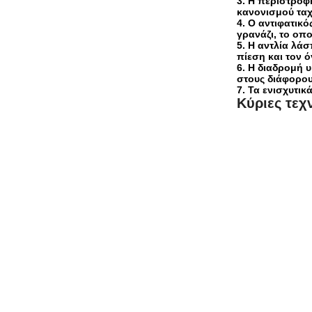
3.
Η περιστροφή
κανονισμού ταχ
4.
Ο αντιφατικό
γρανάζι, το οπο
5.
Η αντλία λάσ
πίεση και τον ό
6.
Η διαδρομή υ
στους διάφορου
7.
Τα ενισχυτικ
Κύριες τεχ