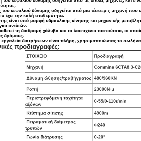
 του κεφαλιού δύναμης οδηγείται από τις διπλές μηχανές, και είνα
ύτητας.
ς του κεφαλιού δύναμης οδηγείται από μια τέσσερις-μηχανή που εξ
ίο έχει την καλή σταθερότητα.
πης είναι υπό μορφή υδραυλικής κίνησης και μηχανικής μεταβλητ
γκο αντλιών.
ιοθετεί τη διαδρομή χάλυβα και τα λαστιχένια παπούτσια, οι οπ
ς δρόμους.
ά εργαλεία διατρήσεων είναι πλήρη, χρησιμοποιώντας το σωλήνα
νικές προδιαγραφές:
ΣΤΟΙΧΕΙΟ
Προδιαγραφή
Μηχανή
Commins 6CTA8.3-C26
Δύναμη ώθησης/τραβήγματος
480/960KN
Ροπή
23000N·μ
Περιστρεφόμενη ταχύτητα
0-55/0-110r/min
αξόνων
Κτύπημα σίτισης
4900m
Πειραματική διάμετρος
Φ240
τρυπών
Γωνία διάτρυσης
0-20°