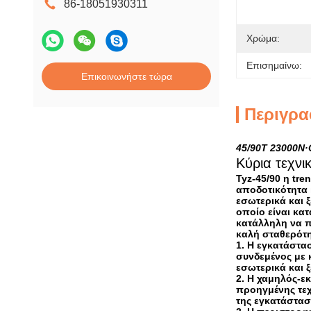
86-18051930311
Χρώμα:
Επισημαίνω:
Επικοινωνήστε τώρα
Περιγρα
45/90T 23000N·
Κύρια τεχνι
Tyz-45/90 η tr
αποδοτικότητα 
εσωτερικά και 
οποίο είναι κα
κατάλληλη να π
καλή σταθερότη
1.
Η εγκατάστασ
συνδεμένος με 
εσωτερικά και 
2.
Η χαμηλός-εκ
προηγμένης τεχ
της εγκατάστασ