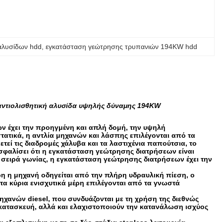
αλυσίδων hdd
, 
εγκατάσταση γεώτρησης τρυπανιών 194KW hdd
 αντιολισθητική αλυσίδα υψηλής δύναμης 194KW
ν έχει την προηγμένη και απλή δομή, την υψηλή
τατικά, η αντλία μηχανών και λάσπης επιλέγονται από τα
εί τις διαδρομές χάλυβα και τα λαστιχένια παπούτσια, το
σφαλίσει ότι η εγκατάσταση γεώτρησης διατρήσεων είναι
σειρά γωνίας, η εγκατάσταση γεώτρησης διατρήσεων έχει την
 η μηχανή οδηγείται από την πλήρη υδραυλική πίεση, ο
 τα κύρια ενισχυτικά μέρη επιλέγονται από τα γνωστά
χανών diesel, που συνδυάζονται με τη χρήση της διεθνώς
ή κατασκευή, αλλά και ελαχιστοποιούν την κατανάλωση ισχύος