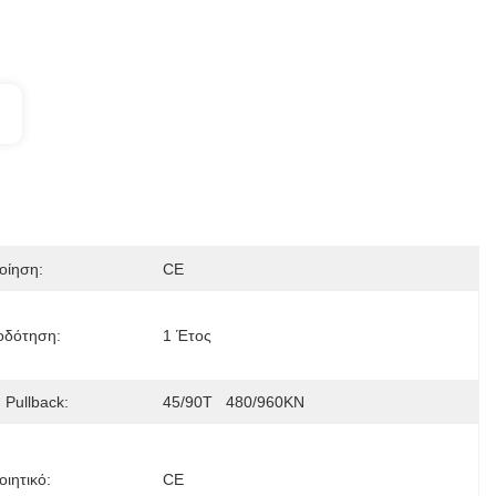
οίηση:
CE
οδότηση:
1 Έτος
 Pullback:
45/90T   480/960KN
ιητικό:
CE