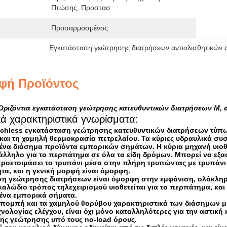
Πτώσης, Προστασ
Προσαρμοσμένος
Εγκατάσταση γεώτρησης διατρήσεων αντιολισθητικών 
φή Προϊόντος
Οριζόντια εγκατάσταση γεώτρησης κατευθυντικών διατρήσεων Μ,
κά χαρακτηριστικά γνωρίσματα:
enchless εγκατάσταση γεώτρησης κατευθυντικών διατρήσεων τύπω
και τη χαμηλή θερμοκρασία πετρελαίου. Τα κύριες υδραυλικά συσ
ξένα διάσημα προϊόντα εμπορικών σημάτων. Η κύρια μηχανή υιοθετ
τάλληλο για το περπάτημα σε όλα τα είδη δρόμων. Μπορεί να εξα
ροετοιμάσει το τρυπάνι μέσα στην πλήρη τρυπώντας με τρυπάνι 
τα, και η γενική μορφή είναι όμορφη.
η γεώτρησης διατρήσεων είναι όμορφη στην εμφάνιση, ολόκληρη
καλώδιο τρόπος τηλεχειρισμού υιοθετείται για το περπάτημα, και
ξένα εμπορικά σήματα.
πομπή και τα χαμηλού θορύβου χαρακτηριστικά των διάσημων μη
νολογίας ελέγχου, είναι όχι μόνο καταλληλότερες για την αστικ
ης γεώτρησης υπό τους no-load όρους.