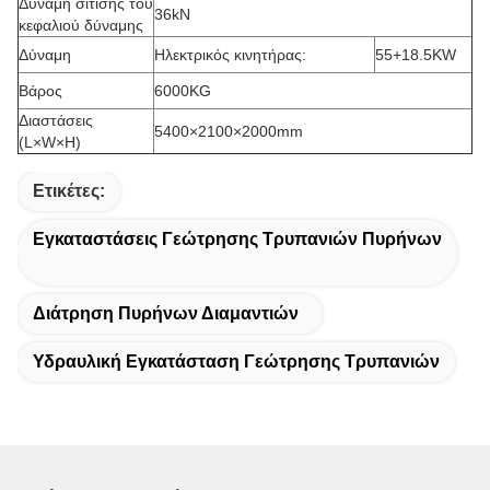
Δύναμη σίτισης του
36kN
κεφαλιού δύναμης
Δύναμη
Ηλεκτρικός κινητήρας:
55+18.5KW
Βάρος
6000KG
Διαστάσεις
5400×2100×2000mm
(L×W×H)
Ετικέτες:
Εγκαταστάσεις Γεώτρησης Τρυπανιών Πυρήνων
Διάτρηση Πυρήνων Διαμαντιών
Υδραυλική Εγκατάσταση Γεώτρησης Τρυπανιών
6:10 AM