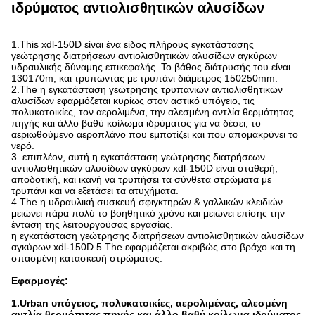
ιδρύματος αντιολισθητικών αλυσίδων
1.This xdl-150D είναι ένα είδος πλήρους εγκατάστασης
γεώτρησης διατρήσεων αντιολισθητικών αλυσίδων αγκύρων
υδραυλικής δύναμης επικεφαλής. Το βάθος διάτρυσής του είναι
130170m, και τρυπώντας με τρυπάνι διάμετρος 150250mm.
2.The η εγκατάσταση γεώτρησης τρυπανιών αντιολισθητικών
αλυσίδων εφαρμόζεται κυρίως στον αστικό υπόγειο, τις
πολυκατοικίες, τον αερολιμένα, την αλεσμένη αντλία θερμότητας
πηγής και άλλο βαθύ κοίλωμα ιδρύματος για να δέσει, το
αεριωθούμενο αεροπλάνο που εμποτίζει και που απομακρύνει το
νερό.
3. επιπλέον, αυτή η εγκατάσταση γεώτρησης διατρήσεων
αντιολισθητικών αλυσίδων αγκύρων xdl-150D είναι σταθερή,
αποδοτική, και ικανή να τρυπήσει τα σύνθετα στρώματα με
τρυπάνι και να εξετάσει τα ατυχήματα.
4.The η υδραυλική συσκευή σφιγκτηρών & γαλλικών κλειδιών
μειώνει πάρα πολύ το βοηθητικό χρόνο και μειώνει επίσης την
ένταση της λειτουργούσας εργασίας.
η εγκατάσταση γεώτρησης διατρήσεων αντιολισθητικών αλυσίδων
αγκύρων xdl-150D 5.The εφαρμόζεται ακριβώς στο βράχο και τη
σπασμένη κατασκευή στρώματος.
Εφαρμογές:
1.Urban υπόγειος, πολυκατοικίες, αερολιμένας, αλεσμένη
αντλία θερμότητας πηγής και άλλο βαθύ κοίλωμα ιδρύματος