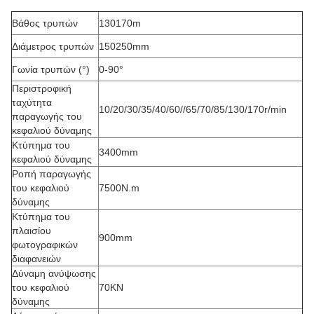
Βάθος τρυπών
130170m
Διάμετρος τρυπών
150250mm
Γωνία τρυπών (°)
0-90°
Περιστροφική
ταχύτητα
10/20/30/35/40/60//65/70/85/130/170r/min
παραγωγής του
κεφαλιού δύναμης
Κτύπημα του
3400mm
κεφαλιού δύναμης
Ροπή παραγωγής
του κεφαλιού
7500N.m
δύναμης
Κτύπημα του
πλαισίου
900mm
φωτογραφικών
διαφανειών
Δύναμη ανύψωσης
του κεφαλιού
70KN
δύναμης