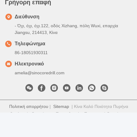
Good day, what product are you looking for?
Γρήγορη επαφή
Διεύθυνση
- Όχι, όχι, όχι.122, οδός Xizhang, πόλη Wuxi, επαρχία
Jiangsu, 214413, Κίνα
Τηλεφώνημα
86-18051930311
Ηλεκτρονικό
amelia@sinocoredrill.com
Πολιτική απορρήτου
|
Sitemap
| Κίνα Καλό Ποιότητα Πυρήνα
εξοπλισμός διατρήσεων Προμηθευτής. Πνευματικά δικαιώματα
© 2011-2026 Jiangsu Sinocoredrill Exploration Equipment Co.,
Ltd Όλα. Όλα τα δικαιώματα διατηρούνται.