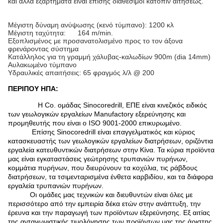
και άλλα εξαρτήματα είναι επίσης διαθέσιμοι κατόπιν αιτήσεως.
Μέγιστη δύναμη ανύψωσης (κενό τύμπανο): 1200 κλ
Μέγιστη ταχύτητα: 164 m/min.
Εξοπλισμένος με προσανατολισμένο προς το τον άξονα
φρενάροντας σύστημα
Κατάλληλος για τη γραμμή χάλυβας-καλωδίων 900m (dia 14mm)
Αυλακωμένο τύμπανο
Υδραυλικές απαιτήσεις: 65 φραγμός λ/λ @ 200
ΠΕΡΙΠΟΥ ΗΠΑ:
Η Co. ομάδας Sinocoredrill, ΕΠΕ είναι κινεζικός ειδικός
των γεωλογικών εργαλείων Manufactory εξερεύνησης και
προμηθευτής που είναι ο ISO 9001-2000 επικυρωμένο.
Επίσης Sinocoredrill είναι επαγγελματικός και κύριος
κατασκευαστής των γεωλογικών εργαλείων διατρήσεων, οριζόντια
εργαλεία κατευθυντικών διατρήσεων στην Κίνα. Τα κύρια προϊόντα
μας είναι εγκαταστάσεις γεώτρησης τρυπανιών πυρήνων,
κομμάτια πυρήνων, που διευρύνουν τα κοχύλια, τις ράβδους
διατρήσεων, τα τσιμενταρισμένα ένθετα καρβιδίου, και τα διάφορα
εργαλεία τρυπανιών πυρήνων.
Οι ομάδες μας τεχνικών και διευθυντών είναι όλες με
περισσότερο από την εμπειρία δέκα ετών στην ανάπτυξη, την
έρευνα και την παραγωγή των προϊόντων εξερεύνησης. Εξ αιτίας
της ανταγωνιστικής τιμολόγησης των προϊόντων μας της άριστης