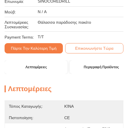
SINOCOREDRILL
Επωνυμία:
N / A
Μούβ:
Λεπτομέρειες
Θάλασσα παράδοσης πακέτο
Συσκευασίας:
T/T
Payment Terms:
Πάρτε Την Καλύτερη Τιμή
Επικοινωνήστε Τώρα
Λεπτομέρειες
Περιγραφή Προϊόντος
Λεπτομέρειες
Τόπος Καταγωγής:
ΚΊΝΑ
Πιστοποίηση:
CE