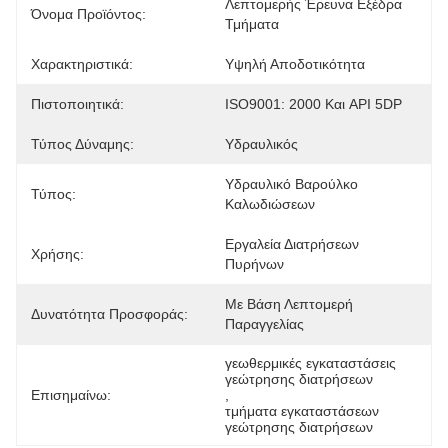
Λεπτομερής Έρευνα Εξέδρα 
Όνομα Προϊόντος:
Τμήματα
Χαρακτηριστικά:
Υψηλή Αποδοτικότητα
Πιστοποιητικά:
ISO9001: 2000 Και API 5DP
Τύπος Δύναμης:
Υδραυλικός
Υδραυλικό Βαρούλκο 
Τύπος:
Καλωδιώσεων
Εργαλεία Διατρήσεων 
Χρήσης:
Πυρήνων
Με Βάση Λεπτομερή 
Δυνατότητα Προσφοράς:
Παραγγελίας
γεωθερμικές εγκαταστάσεις 
γεώτρησης διατρήσεων
Επισημαίνω:
, 
τμήματα εγκαταστάσεων 
γεώτρησης διατρήσεων