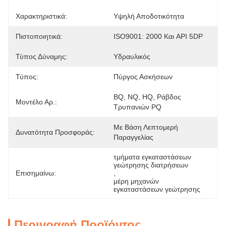
Χαρακτηριστικά:
Υψηλή Αποδοτικότητα
Πιστοποιητικά:
ISO9001: 2000 Και API 5DP
Τύπος Δύναμης:
Υδραυλικός
Τύπος:
Πύργος Ασκήσεων
BQ, NQ, HQ, Ράβδος 
Μοντέλο Αρ.:
Τρυπανιών PQ
Με Βάση Λεπτομερή 
Δυνατότητα Προσφοράς:
Παραγγελίας
τμήματα εγκαταστάσεων 
γεώτρησης διατρήσεων
Επισημαίνω:
, 
μέρη μηχανών 
εγκαταστάσεων γεώτρησης
Περιγραφή Προϊόντος