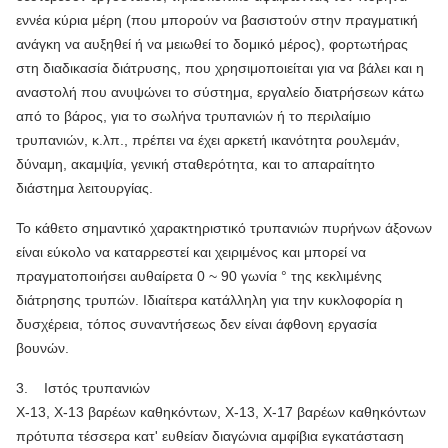
εννέα κύρια μέρη (που μπορούν να βασιστούν στην πραγματική
ανάγκη να αυξηθεί ή να μειωθεί το δομικό μέρος), φορτωτήρας
στη διαδικασία διάτρυσης, που χρησιμοποιείται για να βάλει και η
αναστολή που ανυψώνει το σύστημα, εργαλείο διατρήσεων κάτω
από το βάρος, για το σωλήνα τρυπανιών ή το περιλαίμιο
τρυπανιών, κ.λπ., πρέπει να έχει αρκετή ικανότητα ρουλεμάν,
δύναμη, ακαμψία, γενική σταθερότητα, και το απαραίτητο
διάστημα λειτουργίας.
Το κάθετο σημαντικό χαρακτηριστικό τρυπανιών πυρήνων άξονων
είναι εύκολο να καταρρεστεί και χειριμένος και μπορεί να
πραγματοποιήσει αυθαίρετα 0 ~ 90 γωνία ° της κεκλιμένης
διάτρησης τρυπών. Ιδιαίτερα κατάλληλη για την κυκλοφορία η
δυσχέρεια, τόπος συναντήσεως δεν είναι άφθονη εργασία
βουνών.
3. Ιστός τρυπανιών
Χ-13, Χ-13 βαρέων καθηκόντων, Χ-13, Χ-17 βαρέων καθηκόντων
πρότυπα τέσσερα κατ' ευθείαν διαγώνια αμφίβια εγκατάσταση