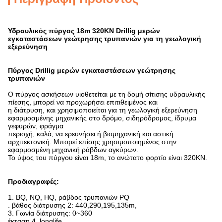
Υδραυλικός πύργος 18m 320KN Drillig μερών
εγκαταστάσεων γεώτρησης τρυπανιών για τη γεωλογική
εξερεύνηση
Πύργος Drillig μερών εγκαταστάσεων γεώτρησης
τρυπανιών
Ο πύργος ασκήσεων υιοθετείται με τη δομή σίτισης υδραυλικής
πίεσης, μπορεί να προχωρήσει επιτιθειμένος και
η διάτρυση, και χρησιμοποιείται για τη γεωλογική εξερεύνηση
εφαρμοσμένης μηχανικής στο δρόμο, σιδηρόδρομος, ίδρυμα
γεφυρών, φράγμα
περιοχή, καλά, να ερευνήσει ή βιομηχανική και αστική
αρχιτεκτονική. Μπορεί επίσης χρησιμοποιημένος στην
εφαρμοσμένη μηχανική ράβδων αγκύρων.
Το ύψος του πύργου είναι 18m, το ανώτατο φορτίο είναι 320KN.
Προδιαγραφές:
1.
BQ, NQ, HQ, ράβδος τρυπανιών PQ
. βάθος διάτρυσης 2: 440,290,195,135m,
3. Γωνία διάτρυσης: 0~360
έκταση 4 .longlife