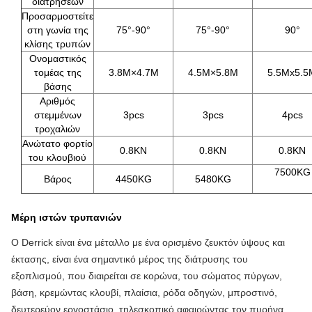
διατρήσεων
Προσαρμοστείτε
στη γωνία της
75°-90°
75°-90°
90°
κλίσης τρυπών
Ονομαστικός
τομέας της
3.8M×4.7M
4.5M×5.8M
5.5Mx5.5
βάσης
Αριθμός
στεμμένων
3pcs
3pcs
4pcs
τροχαλιών
Ανώτατο φορτίο
0.8KN
0.8KN
0.8KN
του κλουβιού
7500KG
Βάρος
4450KG
5480KG
Μέρη ιστών τρυπανιών
Ο Derrick είναι ένα μέταλλο με ένα ορισμένο ζευκτόν ύψους και
έκτασης, είναι ένα σημαντικό μέρος της διάτρυσης του
εξοπλισμού, που διαιρείται σε κορώνα, του σώματος πύργων,
βάση, κρεμώντας κλουβί, πλαίσια, ρόδα οδηγών, μπροστινό,
δευτερεύον εργοστάσιο, τηλεσκοπικό αφαιρώντας τον πυρήνα