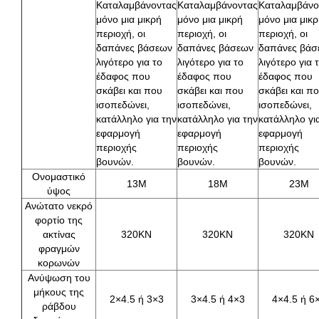
Καταλαμβάνοντας
Καταλαμβάνοντας
Καταλαμβάνο
μόνο μια μικρή
μόνο μια μικρή
μόνο μια μικ
περιοχή, οι
περιοχή, οι
περιοχή, οι
δαπάνες βάσεων
δαπάνες βάσεων
δαπάνες βάσ
λιγότερο για το
λιγότερο για το
λιγότερο για 
έδαφος που
έδαφος που
έδαφος που
σκάβει και που
σκάβει και που
σκάβει και π
ισοπεδώνει,
ισοπεδώνει,
ισοπεδώνει,
κατάλληλο για την
κατάλληλο για την
κατάλληλο γι
εφαρμογή
εφαρμογή
εφαρμογή
περιοχής
περιοχής
περιοχής
βουνών.
βουνών.
βουνών.
Ονομαστικό
13M
18M
23M
ύψος
Ανώτατο νεκρό
φορτίο της
ακτίνας
320KN
320KN
320KN
φραγμών
κορωνών
Ανύψωση του
μήκους της
2×4.5 ή 3×3
3×4.5 ή 4×3
4×4.5 ή 6
ράβδου