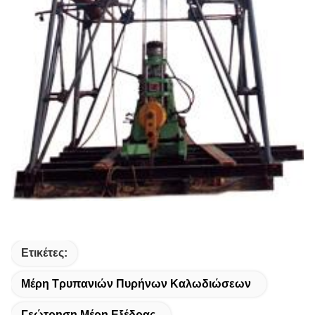
Ετικέτες:
Μέρη Τρυπανιών Πυρήνων Καλωδιώσεων
Γεώτρηση Μέρη Εξέδρας