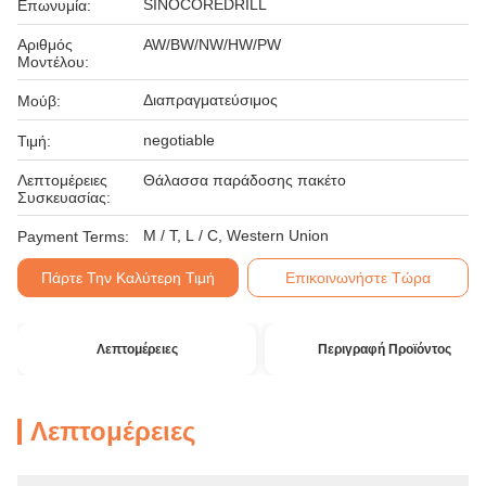
SINOCOREDRILL
Επωνυμία:
Αριθμός
AW/BW/NW/HW/PW
Μοντέλου:
Διαπραγματεύσιμος
Μούβ:
negotiable
Τιμή:
Λεπτομέρειες
Θάλασσα παράδοσης πακέτο
Συσκευασίας:
Μ / Τ, L / C, Western Union
Payment Terms:
Πάρτε Την Καλύτερη Τιμή
Επικοινωνήστε Τώρα
Λεπτομέρειες
Περιγραφή Προϊόντος
Λεπτομέρειες