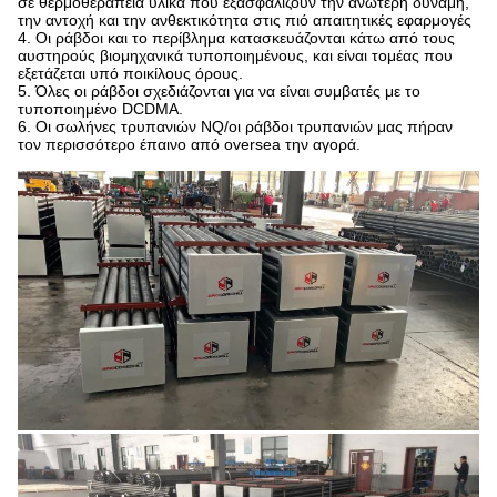
σε θερμοθεραπεία υλικά που εξασφαλίζουν την ανώτερη δύναμη,
την αντοχή και την ανθεκτικότητα στις πιό απαιτητικές εφαρμογές
4. Οι ράβδοι και το περίβλημα κατασκευάζονται κάτω από τους
αυστηρούς βιομηχανικά τυποποιημένους, και είναι τομέας που
εξετάζεται υπό ποικίλους όρους.
5. Όλες οι ράβδοι σχεδιάζονται για να είναι συμβατές με το
τυποποιημένο DCDMA.
6. Οι σωλήνες τρυπανιών NQ/οι ράβδοι τρυπανιών μας πήραν
τον περισσότερο έπαινο από oversea την αγορά.