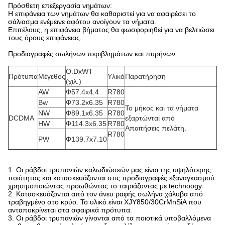
Πρόσθετη επεξεργασία νημάτων:
Η επιφάνεια των νημάτων θα καθαριστεί για να αφαιρέσει το
σάλιασμα ενέμεινε αφότου ανοίγουν τα νήματα.
Επιτέλους, η επιφάνεια βήματος θα φωσφοριηθεί για να βελτιώσει
τους όρους επιφάνειας.
Προδιαγραφές σωλήνων περιβλημάτων και πυρήνων:
O.DxWT
Πρότυπα
Μέγεθος
Υλικό
Παρατήρηση
(χιλ.)
AW
Φ57.4x4.4
R780
Bw
Φ73.2x6.35
R780
Το μήκος και τα νήματα
NW
Φ89.1x6.35
R780
DCDMA
εξαρτώνται από
HW
Φ114.3x6.35
R780
Απαιτήσεις πελάτη.
R780
PW
Φ139.7x7.10
1. Οι ράβδοι τρυπανιών καλωδιώσεών μας είναι της υψηλότερης
ποιότητας και κατασκευάζονται στις προδιαγραφές εξαναγκασμού
χρησιμοποιώντας προωθώντας το ταιριάζοντας με technoogy.
2. Κατασκευάζονται από τον άνευ ραφής σωλήνα χάλυβα από
τραβηγμένο στο κρύο. Το υλικό είναι XJY850/30CrMnSiA που
ανταποκρίνεται στα σφαιρικά πρότυπα.
3. Οι ράβδοι τρυπανιών γίνονται από τα ποιοτικά υποβαλλόμενα