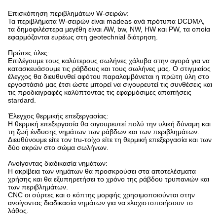
Επισκόπηση περιβλημάτων W-σειρών:
Τα περιβλήματα W-σειρών είναι madeas ανά πρότυπα DCDMA,
τα δημοφιλέστερα μεγέθη είναι AW, bw, NW, HW και PW, τα οποία
εφαρμόζονται ευρέως στη geotechnial διάτρηση.
Πρώτες ύλες:
Επιλέγουμε τους καλύτερους σωλήνες χάλυβα στην αγορά για να
κατασκευάσουμε τις ράβδους και τους σωλήνες μας. Ο στιγμιαίος
έλεγχος θα διευθυνθεί αφότου παραλαμβάνεται η πρώτη ύλη στο
εργοστάσιό μας έτσι ώστε μπορεί να σιγουρευτεί τις συνθέσεις και
τις προδιαγραφές καλύπτοντας τις εφαρμόσιμες απαιτήσεις
stardard.
Έλεγχος θερμικής επεξεργασίας:
Η θερμική επεξεργασία θα σιγουρευτεί πολύ την υλική δύναμη και
τη ζωή ένδυσης νημάτων των ράβδων και των περιβλημάτων.
Διευθύνουμε είτε τον tru-τοίχο είτε τη θερμική επεξεργασία και των
δύο ακρών στο σώμα σωλήνων.
Ανοίγοντας διαδικασία νημάτων:
Η ακρίβεια των νημάτων θα προσκρούσει στα αποτελέσματα
χρήσης και θα εξυπηρετήσει το χρόνο της ράβδου τρυπανιών και
των περιβλημάτων.
CNC οι σύρτες και ο κόπτης μορφής χρησιμοποιούνται στην
ανοίγοντας διαδικασία νημάτων για να ελαχιστοποιήσουν το
λάθος.