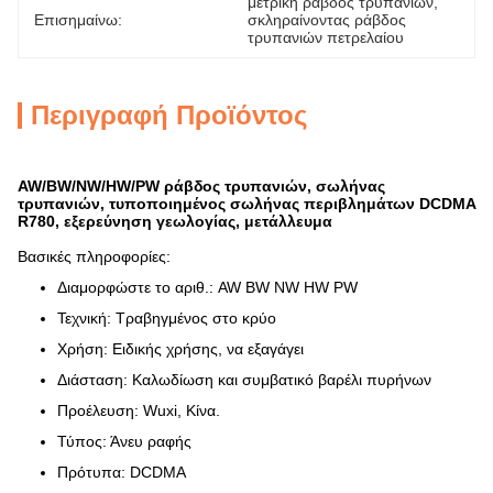
μετρική ράβδος τρυπανιών
, 
Επισημαίνω:
σκληραίνοντας ράβδος 
τρυπανιών πετρελαίου
Περιγραφή Προϊόντος
AW/BW/NW/HW/PW ράβδος τρυπανιών, σωλήνας
τρυπανιών, τυποποιημένος σωλήνας περιβλημάτων DCDMA
R780, εξερεύνηση γεωλογίας, μετάλλευμα
Βασικές πληροφορίες:
Διαμορφώστε το αριθ.: AW BW NW HW PW
Τεχνική: Τραβηγμένος στο κρύο
Χρήση: Ειδικής χρήσης, να εξαγάγει
Διάσταση: Καλωδίωση και συμβατικό βαρέλι πυρήνων
Προέλευση: Wuxi, Κίνα.
Τύπος: Άνευ ραφής
Πρότυπα: DCDMA