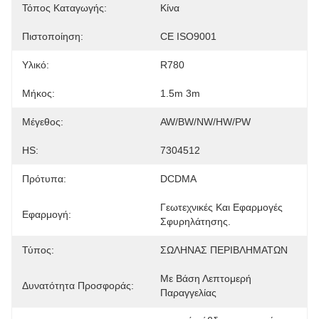
Τόπος Καταγωγής:
Κίνα
Πιστοποίηση:
CE ISO9001
Υλικό:
R780
Μήκος:
1.5m 3m
Μέγεθος:
AW/BW/NW/HW/PW
HS:
7304512
Πρότυπα:
DCDMA
Γεωτεχνικές Και Εφαρμογές 
Εφαρμογή:
Σφυρηλάτησης.
Τύπος:
ΣΩΛΗΝΑΣ ΠΕΡΙΒΛΗΜΑΤΩΝ
Με Βάση Λεπτομερή 
Δυνατότητα Προσφοράς:
Παραγγελίας