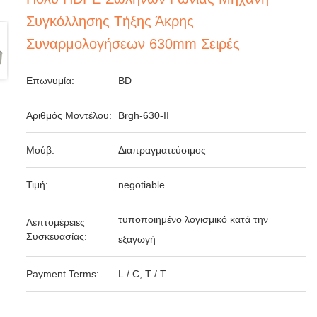
Συγκόλλησης Τήξης Άκρης
Συναρμολογήσεων 630mm Σειρές
Επωνυμία:
BD
Αριθμός Μοντέλου:
Brgh-630-ΙΙ
Μούβ:
Διαπραγματεύσιμος
Τιμή:
negotiable
τυποποιημένο λογισμικό κατά την
Λεπτομέρειες
Συσκευασίας:
εξαγωγή
Payment Terms:
L / C, T / T