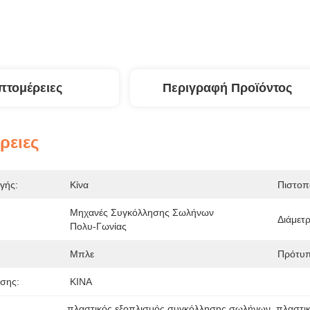
πτομέρειες
Περιγραφή Προϊόντος
ρειες
γής:
Κίνα
Πιστοπ
Μηχανές Συγκόλλησης Σωλήνων 
Διάμετρ
Πολυ-Γωνίας
Μπλε
Πρότυπ
σης:
ΚΙΝΑ
πλαστικός εξοπλισμός συγκόλλησης σωλήνων
, 
πλαστι