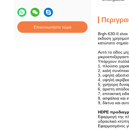
Περιγρα
Επικοινωνήστε τώρα
Brgh-630-ΙΙ είν
έκδοση χρησιμοπ
κατώτατο σημείο
Αυτό το είδος μ
μικροεπεξεργαστ
Υπάρχουν πολλά 
1, πλούσιο χαρα
2, καλή συνέπει
3, υψηλή αξιοπισ
4, υψηλή ακρίβει
5, γρήγορη δυνα
6, άριστη απόδ
7, επιτακτική ε
8, ασφάλεια και 
9, δίκτυο και α
HDPE προδιαγρ
Εφαρμογή της πλ
υδραυλικό κτύπη
Εφαρμοσμένος γ