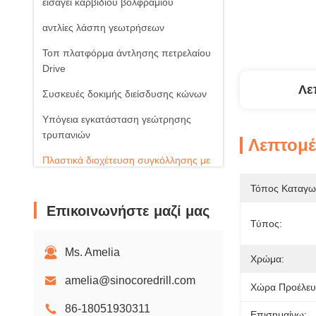
εισάγει καρβιδίου βολφραμίου
αντλίες λάσπη γεωτρήσεων
Τοπ πλατφόρμα άντλησης πετρελαίου
Drive
Λε
Συσκευές δοκιμής διείσδυσης κώνων
Υπόγεια εγκατάσταση γεώτρησης
τρυπανιών
Λεπτομέ
Πλαστικά διοχέτευση συγκόλλησης με
μηχανή
Τόπος Καταγω
Ηλιακά φωτοβολταϊκά προϊόντα
Επικοινωνήστε μαζί μας
Τύπος:
Περιστροφικοί ανεμιστήρες αέρα
Ms. Amelia
Χρώμα:
amelia@sinocoredrill.com
Χώρα Προέλευ
86-18051930311
Επισημαίνω: