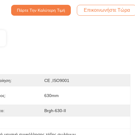
Επικοινωνήστε Τώρα
Πάρτε Την Καλύτερη Τιμή
οίηση:
CE ,ISO9001
ος:
630mm
ο:
Brgh-630-ΙΙ
κή μηχανή συγκόλλησης τήξης σωλήνων