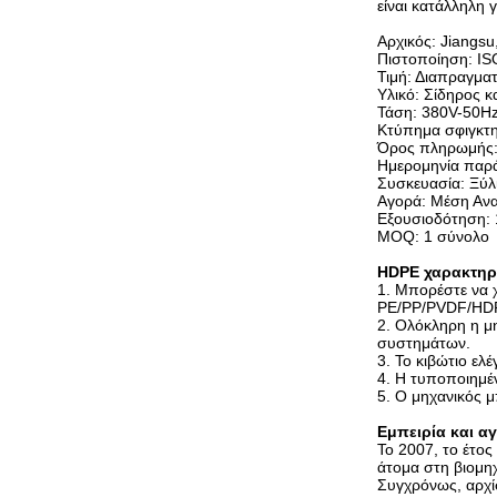
είναι κατάλληλη 
Αρχικός: Jiangsu
Πιστοποίηση: I
Τιμή: Διαπραγμα
Υλικό: Σίδηρος κα
Τάση: 380V-50Hz
Κτύπημα σφιγκτ
Όρος πληρωμής:
Ημερομηνία παρ
Συσκευασία: Ξύλ
Αγορά: Μέση Ανα
Εξουσιοδότηση: 
MOQ: 1 σύνολο
HDPE χαρακτηρ
1. Μπορέστε να 
PE/PP/PVDF/HDPE
2. Ολόκληρη η μη
συστημάτων.
3. Το κιβώτιο ελ
4. Η τυποποιημέ
5. Ο μηχανικός μ
Εμπειρία και αγ
Το 2007, το έτος
άτομα στη βιομη
Συγχρόνως, αρχί