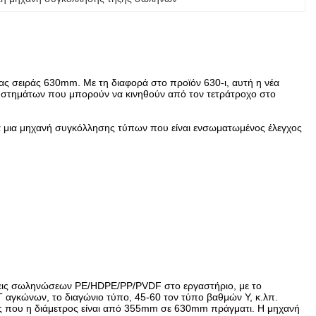
ας σειράς 630mm. Με τη διαφορά στο προϊόν 630-ι, αυτή η νέα
συστημάτων που μπορούν να κινηθούν από τον τετράτροχο στο
μια μια μηχανή συγκόλλησης τύπων που είναι ενσωματωμένος έλεγχος
σεις σωληνώσεων PE/HDPE/PP/PVDF στο εργαστήριο, με το
 αγκώνων, το διαγώνιο τύπο, 45-60 τον τύπο βαθμών Υ, κ.λπ.
που η διάμετρος είναι από 355mm σε 630mm πράγματι. Η μηχανή