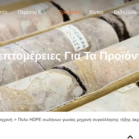
πίτι
Περίπου Εμείς.
Προϊόντα
Βίντεο
Εκδηλώσει
επτομέρειες Για Τα Προϊόν
μηχανή
>
Πολυ HDPE σωλήνων γωνίας μηχανή συγκόλλησης τήξης άκ