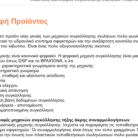
φή Προϊόντος
αι το προϊόν νέας γενιάς των μηχανών συγκόλλησης σωλήνων πολυ-γωνί
οιεί το υδραυλικό κτύπημα σφιγκτηρών και την ανεξάρτητη κονσόλα 
 του κιβωτίου. Είναι ένας πολυ οξυγονοκολλητής σκοπού.
ηχανής είναι κανονικά ψηφιακό. Η ψηφιακή μηχανή συγκόλλησης είναι 
ών όπως DSP και το ΒΡΑΧΊΟΝΑ, κ.λπ.
χαρακτηριστικά γνωρίσματα αυτής της μηχανής:
κτηριστικό γνώρισμα.
α, σταθερή και αξιόπιστη απόδοση
τία
α ελέγχου
μική απάντηση
οση συγκόλλησης
ιδική βάση δεδομένων συγκόλλησης
ενέργεια - αποταμίευση
υτοματοποιημένη συγκόλληση
αφές μηχανών συγκόλλησης τήξης άκρης συναρμολογήσεων
αστικής μηχανής συγκόλλησης: Ισχύστε να παραγάγετε τις τοποθετή
μα σφιγκτηρών. Οι συναρμολογήσεις είναι όπως τον τύπο γραμμάτων Τ
ια την ένωση των πλαστικών τοποθετήσεων σωληνώσεων πολυ-γωνίας 