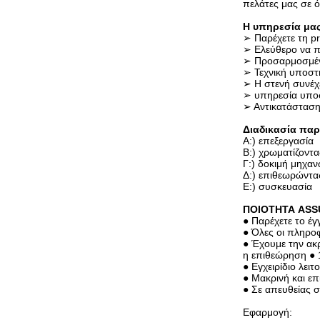
πελάτες μας σε 
Η υπηρεσία μα
➢ Παρέχετε τη p
➢ Ελεύθερο να π
➢ Προσαρμοσμέν
➢ Τεχνική υποστ
➢ Η στενή συνέχ
➢ υπηρεσία υπο
➢ Αντικατάσταση
Διαδικασία πα
Α:) επεξεργασία
Β:) χρωματίζοντα
Γ:) δοκιμή μηχα
Δ:) επιθεωρώντα
Ε:) συσκευασία
ΠΟΙΟΤΗΤΑ AS
● Παρέχετε το έ
● Όλες οι πληρο
● Έχουμε την ακ
η επιθεώρηση ● 
● Εγχειρίδιο λει
● Μακρινή και επ
● Σε απευθείας 
Εφαρμογή: