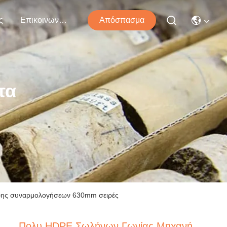
ς
Επικοινωνήστε Μαζί Μας
Απόσπασμα
τα
ρης συναρμολογήσεων 630mm σειρές
Πολυ HDPE Σωλήνων Γωνίας Μηχανή