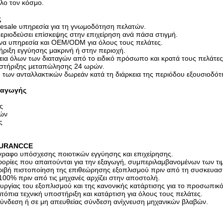
όλο τον κόσμο.
ς
resale υπηρεσία για τη γνωμοδότηση πελατών.
εριοδεύσει επίσκεψης στην επιχείρηση ανά πάσα στιγμή.
α υπηρεσία και OEM/ODM για όλους τους πελάτες.
ήριξη εγγύησης μακρινή ή στην περιοχή.
εια όλων των διαταγών από το ειδικό πρόσωπο και κρατά τους πελάτες
στήριξης μεταπώλησης 24 ωρών.
 των ανταλλακτικών δωρεάν κατά τη διάρκεια της περιόδου εξουσιοδότ
ραγωγής
ς
νών
ς
SURANCCE
γγραφο υπόσχεσης ποιοτικών εγγύησης και επιχείρησης.
φορίες που απαιτούνται για την εξαγωγή, συμπεριλαμβανομένων των τ
ριβή πιστοποίηση της επιθεώρησης εξοπλισμού πριν από τη συσκευασ
100% πριν από τις μηχανές αρχίζει στην αποστολή.
τουργίας του εξοπλισμού και της κανονικής κατάρτισης για το προσωπι
ιτόπια τεχνική υποστήριξη και κατάρτιση για όλους τους πελάτες.
σύνδεση ή σε μη απευθείας σύνδεση ανίχνευση μηχανικών βλαβών.