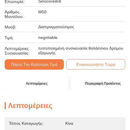
Sinocoredrill
Επωνυμία:
Αριθμός
M50
Μοντέλου:
Διαπραγματεύσιμος
Μούβ:
negotiable
Τιμή:
τυποποιημένη συσκευασία θαλάσσιου δρόμου
Λεπτομέρειες
εξαγωγής
Συσκευασίας:
Πάρτε Την Καλύτερη Τιμή
Επικοινωνήστε Τώρα
Λεπτομέρειες
Περιγραφή Προϊόντος
Λεπτομέρειες
Τόπος Καταγωγής:
Κίνα