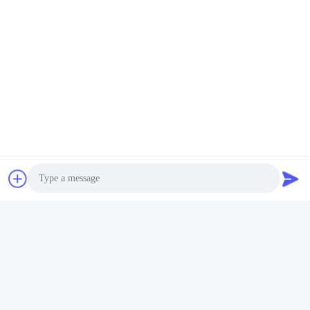
Γρήγορη επαφή
Διεύθυνση
- Όχι, όχι, όχι.122, οδός Xizhang, πόλη Wuxi, επαρχία
Jiangsu, 214413, Κίνα
Τηλεφώνημα
86-18051930311
Ηλεκτρονικό
amelia@sinocoredrill.com
Photo
Video Call
Πολιτική απορρήτου
|
Sitemap
| Κίνα Καλό Ποιότητα Πυρήνα