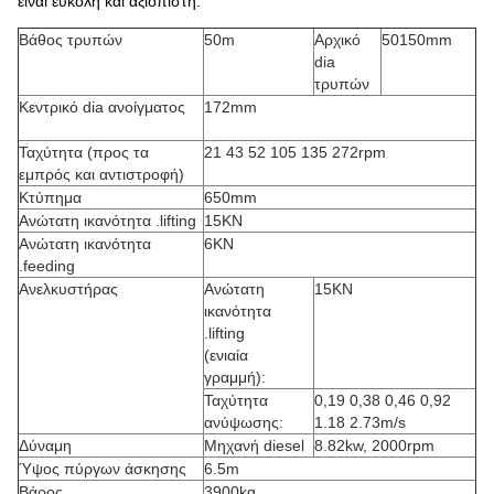
είναι εύκολη και αξιόπιστη.
Βάθος τρυπών
50m
Αρχικό
50150mm
dia
τρυπών
Κεντρικό dia ανοίγματος
172mm
Ταχύτητα (προς τα
21 43 52 105 135 272rpm
εμπρός και αντιστροφή)
Κτύπημα
650mm
Ανώτατη ικανότητα .lifting
15KN
Ανώτατη ικανότητα
6KN
.feeding
Ανελκυστήρας
Ανώτατη
15KN
ικανότητα
.lifting
(ενιαία
γραμμή):
Ταχύτητα
0,19 0,38 0,46 0,92
ανύψωσης:
1.18 2.73m/s
Δύναμη
Μηχανή diesel
8.82kw, 2000rpm
Ύψος πύργων άσκησης
6.5m
Βάρος
3900kg