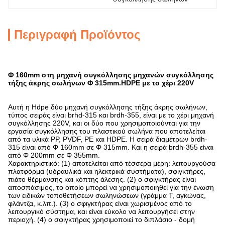
Περιγραφή Προϊόντος
Φ 160mm στη μηχανή συγκόλλησης μηχανών συγκόλλησης
τήξης άκρης σωλήνων Φ 315mm.HDPE με το χέρι 220V
Αυτή η Hdpe δύο μηχανή συγκόλλησης τήξης άκρης σωλήνων,
τύπος σειράς είναι brhd-315 και brdh-355, είναι με το χέρι μηχανή
συγκόλλησης 220V, και οι δύο που χρησιμοποιούνται για την
εργασία συγκόλλησης του πλαστικού σωλήνα που αποτελείται
από τα υλικά PP, PVDF, PE και HDPE. Η σειρά διαμέτρων brdh-
315 είναι από Φ 160mm σε Φ 315mm. Και η σειρά brdh-355 είναι
από Φ 200mm σε Φ 355mm.
Χαρακτηριστικό: (1) αποτελείται από τέσσερα μέρη: λειτουργούσα
πλατφόρμα (υδραυλικά και ηλεκτρικά συστήματα), σφιγκτήρες,
πιάτο θέρμανσης και κόπτης άλεσης. (2) ο σφιγκτήρας είναι
αποσπάσιμος, το οποίο μπορεί να χρησιμοποιηθεί για την ένωση
των ειδικών τοποθετήσεων σωληνώσεων (γράμμα Τ, αγκώνας,
φλάντζα, κ.λπ.). (3) ο σφιγκτήρας είναι χωρισμένος από το
λειτουργικό σύστημα, και είναι εύκολο να λειτουργήσει στην
περιοχή. (4) ο σφιγκτήρας χρησιμοποιεί το διπλάσιο - δομή