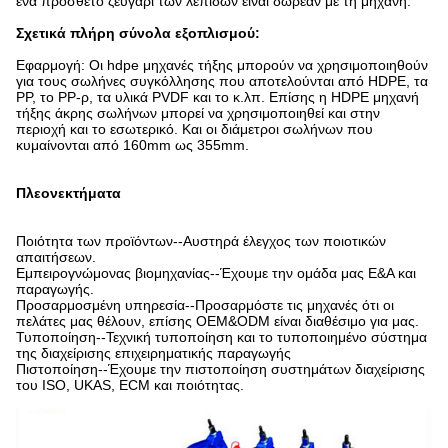
ένα πρόσθετο ζευγάρι των λεπίδων είναι δωρεάν με τη μηχανή.
Σχετικά πλήρη σύνολα εξοπλισμού:
Εφαρμογή: Οι hdpe μηχανές τήξης μπορούν να χρησιμοποιηθούν
για τους σωλήνες συγκόλλησης που αποτελούνται από HDPE, τα
PP, το PP-ρ, τα υλικά PVDF και το κ.λπ. Επίσης η HDPE μηχανή
τήξης άκρης σωλήνων μπορεί να χρησιμοποιηθεί και στην
περιοχή και το εσωτερικό. Και οι διάμετροι σωλήνων που
κυμαίνονται από 160mm ως 355mm.
Πλεονεκτήματα
Ποιότητα των προϊόντων--Αυστηρά έλεγχος των ποιοτικών
απαιτήσεων.
Εμπειρογνώμονας βιομηχανίας--Έχουμε την ομάδα μας Ε&Α και
παραγωγής.
Προσαρμοσμένη υπηρεσία--Προσαρμόστε τις μηχανές ότι οι
πελάτες μας θέλουν, επίσης OEM&ODM είναι διαθέσιμο για μας.
Τυποποίηση--Τεχνική τυποποίηση και το τυποποιημένο σύστημα
της διαχείρισης επιχειρηματικής παραγωγής
Πιστοποίηση--Έχουμε την πιστοποίηση συστημάτων διαχείρισης
του ISO, UKAS, ECM και ποιότητας.