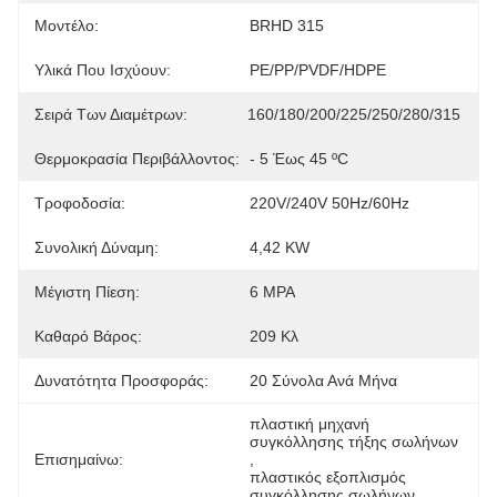
Μοντέλο:
BRHD 315
Υλικά Που Ισχύουν:
PE/PP/PVDF/HDPE
Σειρά Των Διαμέτρων:
160/180/200/225/250/280/315
Θερμοκρασία Περιβάλλοντος:
- 5 Έως 45 ºC
Τροφοδοσία:
220V/240V 50Hz/60Hz
Συνολική Δύναμη:
4,42 KW
Μέγιστη Πίεση:
6 MPA
Καθαρό Βάρος:
209 Κλ
Δυνατότητα Προσφοράς:
20 Σύνολα Ανά Μήνα
πλαστική μηχανή 
συγκόλλησης τήξης σωλήνων
Επισημαίνω:
, 
πλαστικός εξοπλισμός 
συγκόλλησης σωλήνων