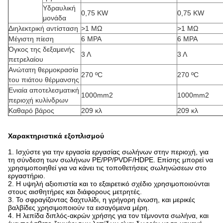
Υδραυλική
0,75 KW
0,75 KW
μονάδα
Διηλεκτρική αντίσταση
>1 MΩ
>1 MΩ
Μέγιστη πίεση
6 MPA
6 MPA
Όγκος της δεξαμενής
3 Λ
3 Λ
πετρελαίου
Ανώτατη θερμοκρασία
270 ºC
270 ºC
του πιάτου θέρμανσης
Ενιαία αποτελεσματική
1000mm2
1000mm2
περιοχή κυλίνδρων
Καθαρό βάρος
209 κλ
209 κλ
Χαρακτηριστικά εξοπλισμού
1. Ισχύστε για την εργασία εργασίας σωλήνων στην περιοχή, για
τη σύνδεση των σωλήνων PE/PP/PVDF/HDPE. Επίσης μπορεί να
χρησιμοποιηθεί για να κάνει τις τοποθετήσεις σωληνώσεων στο
εργαστήριο.
2. Η υψηλή αξιοπιστία και το εξαιρετικό σχέδιο χρησιμοποιούνται
στους αισθητήρες και διάφορους μετρητές.
3. Το σφραγίζοντας δαχτυλίδι, η γρήγορη ένωση, και μερικές
βαλβίδες χρησιμοποιούν τα εισαγόμενα μέρη.
4. Η λεπίδα διπλός-ακρών χρήσης για τον τέμνοντα σωλήνα, και