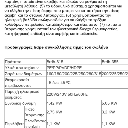
καρτών, η οποία είναι ακριβής και εύκολο να ρυθμιστεί τη
μεταβλητή λάθους. (5) το υδραυλικό σύστημα χρησιμοποιείται για
να ελέγξει την πίεση άκρης που μπορεί να καταστήσει την πίεση
ακριβή και το σταύλο λειτουργίας. (6) χρησιμοποιώντας την
ηλεκτρική βαλβίδα σωληνοειδών για να ελέγξει το τρέξιμο
κυλίνδρων πετρελαίου καταλληλότερο και αξιόπιστο. (7) το πιάτο
θέρμανσης χρησιμοποιεί τον ηλεκτρονικό έλεγχο θερμοκρασίας,
και η ψηφιακή επίδειξη είναι ακριβής και intuitionistic.
Προδιαγραφές hdpe συγκόλλησης τήξης του σωλήνα
Πρότυπο
Brdh-315
Brdh-355
Υλικά που ισχύουν
PE/PP/PVDF/HDPE
Σειρά των διαμέτρων
160/180/200/225/250/280/315
200/225/250/
Θερμοκρασία
- 5 έως 45 ºC
περιβάλλοντος
Παροχή ηλεκτρικού
220V/240V 50Hz/60Hz
ρεύματος
Συνολική δύναμη
4,42 KW
5,05 KW
Πιάτο
2,75 KW
3,2 KW
θέρμανσης
Πλανίζοντας
Περιλάβετε
1,1 KW
1,1 KW
εργαλείο