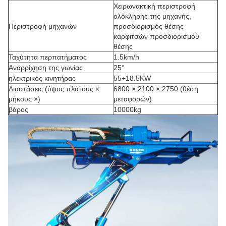
Χειρωνακτική περιστροφή
ολόκληρης της μηχανής,
Περιστροφή μηχανών
προσδιορισμός θέσης
καρφιτσών προσδιορισμού
θέσης
Ταχύτητα περπατήματος
1.5km/h
Αναρρίχηση της γωνίας
25°
ηλεκτρικός κινητήρας
55+18.5KW
Διαστάσεις (ύψος πλάτους ×
6800 × 2100 × 2750 (θέση
μήκους ×)
μεταφορών)
βάρος
10000kg