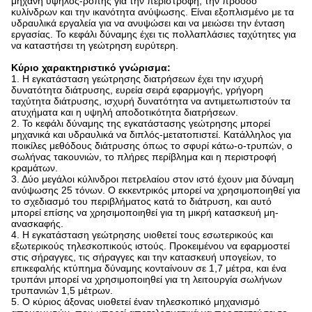
μηχανή υψηλός-ροπής για την περιστροφή, την πρόοδο
κυλίνδρων και την ικανότητα ανύψωσης. Είναι εξοπλισμένο με τα
υδραυλικά εργαλεία για να ανυψώσει και να μειώσει την ένταση
εργασίας. Το κεφάλι δύναμης έχει τις πολλαπλάσιες ταχύτητες για
να καταστήσει τη γεώτρηση ευρύτερη.
Κύριο χαρακτηριστικό γνώρισμα:
1. Η εγκατάσταση γεώτρησης διατρήσεων έχει την ισχυρή
δυνατότητα διάτρυσης, ευρεία σειρά εφαρμογής, γρήγορη
ταχύτητα διάτρυσης, ισχυρή δυνατότητα να αντιμετωπιστούν τα
ατυχήματα και η υψηλή αποδοτικότητα διατρήσεων.
2. Το κεφάλι δύναμης της εγκατάστασης γεώτρησης μπορεί
μηχανικά και υδραυλικά να διπλός-μετατοπιστεί. Κατάλληλος για
ποικίλες μεθόδους διάτρυσης όπως το σφυρί κάτω-ο-τρυπών, ο
σωλήνας τακουνιών, το πλήρες περίβλημα και η περιστροφή
κραμάτων.
3. Δύο μεγάλοι κύλινδροι πετρελαίου στον ιστό έχουν μια δύναμη
ανύψωσης 25 τόνων. Ο εκκεντρικός μπορεί να χρησιμοποιηθεί για
το σχεδιασμό του περιβλήματος κατά το διάτρυση, και αυτό
μπορεί επίσης να χρησιμοποιηθεί για τη μικρή κατασκευή μη-
ανασκαφής.
4. Η εγκατάσταση γεώτρησης υιοθετεί τους εσωτερικούς και
εξωτερικούς τηλεσκοπικούς ιστούς. Προκειμένου να εφαρμοστεί
στις σήραγγες, τις σήραγγες και την κατασκευή υπογείων, το
επικεφαλής κτύπημα δύναμης κονταίνουν σε 1,7 μέτρα, και ένα
τρυπάνι μπορεί να χρησιμοποιηθεί για τη λειτουργία σωλήνων
τρυπανιών 1,5 μέτρων.
5. Ο κύριος άξονας υιοθετεί έναν τηλεσκοπικό μηχανισμό