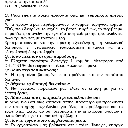
πριν από την αποστολή.
T/T, L/C, Western Union.
Q: Ποια είναι τα κύρια προϊόντα σας, και χρησιμοποιημένος
για;
Α: Τα προϊόντα μας περιλαμβάνουν το κομμάτι πυρήνων, κομμάτι
PDC, που διευρύνει το κοχύλι, το βαρέλι πυρήνων, το περίβλημα,
τη ράβδο τρυπανιών, την εγκατάσταση γεώτρησης τρυπανιών και
άλλα τρυπώντας με τρυπάνι μέρη.
Χρησιμοποιούνται για την ορυκτή εξερεύνηση, τη γεωλογική
διάτρηση, τη γεωτεχνικές εφαρμοσμένη μηχανική και την
εδαφολογική δειγματοληψία.
Q: Πόσο περίπου οι όροι παράδοσης;
Α: Ελάχιστη ποσότητα διαταγής: 1 κομμάτι. Μεταφορά: Από
DHL/TNT/Fedex εκφράστε, αέρας, θάλασσα, τραίνο.
Q: Πόσο περίπου έκπτωση;
Α: Η τιμή είναι βασισμένη στα προϊόντα και την ποσότητα
διαταγής.
Q: Δέχεστε τη διαταγή δειγμάτων;
Α: Ναι βέβαιος, παρακαλώ μας ελάτε σε επαφή με για τις
λεπτομέρειες.
Q: Πόσο περίπου η υπηρεσία μεταπωλήσεών σας;
Α: Δεδομένου ότι ένας κατασκευαστής, προσφέρουμε προωθήστε
την υποστήριξη τεχνολογίας για όλες τα προβλήματα και τις
ερωτήσεις. Εκτός αυτού, δεχόμαστε την επιστροφή αγαθών ή
αντικαθιστάμε για το ποιοτικό πρόβλημα.
Q: Πού το εργοστάσιό σας βρίσκεται μέσα;
Α: Το εργοστάσιό μας βρίσκεται στην πόλη Jiangyin, επαρχία