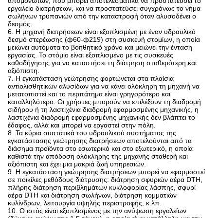
απομονωτών, που μπορεί αποτελεσματικά να προστατεύσει το
εργαλείο διατρήσεων, και να προστατεύσει συγχρόνως το νήμα
σωλήνων τρυπανιών από την καταστροφή όταν αλυσοδένει ο
δεσμός.
6. Η μηχανή διατρήσεων είναι εξοπλισμένη με έναν υδραυλικό
δεσμό στερέωσης (ф60-ф219) στη συσκευή στομίων, η οποία
μειώνει αυτόματα το βοηθητικό χρόνο και μειώνει την ένταση
εργασίας. Το στόμιο είναι εξοπλισμένο με τις συσκευές
καθοδήγησης για να καταστήσει τη διάτρηση σταθερότερη και
αξιόπιστη.
7. Η εγκατάσταση γεώτρησης φορτώνεται στα πλαίσια
αντιολισθητικών αλυσίδων για να κάνει ολόκληρη τη μηχανή να
μετατοπιστεί και το περπάτημα είναι γρηγορότερο και
καταλληλότερο. Οι χρήστες μπορούν να επιλέξουν τη διαδρομή
σιδήρου ή τη λαστιχένια διαδρομή εφαρμοσμένης μηχανικής, η
λαστιχένια διαδρομή εφαρμοσμένης μηχανικής δεν βλάπτει το
έδαφος, αλλά και μπορεί να εργαστεί στην πόλη.
8. Τα κύρια συστατικά του υδραυλικού συστήματος της
εγκατάστασης γεώτρησης διατρήσεων αποτελούνται από τα
διάσημα προϊόντα στο εσωτερικό και στο εξωτερικό, η οποία
καθιστά την απόδοση ολόκληρης της μηχανής σταθερή και
αξιόπιστη και έχει μια μακριά ζωή υπηρεσιών.
9. Η εγκατάσταση γεώτρησης διατρήσεων μπορεί να εφαρμοστεί
σε ποικίλες μεθόδους διάτρυσης: διάτρηση σφυριών αέρα DTH,
πλήρης διάτρηση περιβλημάτων κυκλοφορίας λάσπης, σφυρί
αέρα DTH και διάτρηση σωλήνων, διάτρηση κομματιών
κυλίνδρων, λειτουργία υψηλής περιστροφής, κ.λπ.
10. Ο ιστός είναι εξοπλισμένος με την ανύψωση εργαλείων