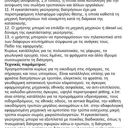
(δύναμη ανύψωσης 1,5 τόνου), η οποία είναι κατάλληλη για την
ανύψωση του σωλήνα τρυπανιών και άλλων εργαλείων.
11. Η εγκατάσταση γεώτρησης διατρήσεων έχει μια
περιστρεφόμενη πλατφόρμα υψηλός-θέσης, η οποία καθιστά τη
μηχανή διατρήσεων πιό εύκαμπτη κατά τη διάρκεια της
κατασκευής.
12. Ο χρήστης μπορεί να επιλέξει τη μηχανή μηχανών ή diesel ως
δύναμη της εγκατάστασης γεώτρησης.
13, ο χρήστης μπορούν να προσαρμόσουν τον τηλεσκοπικό ιστό
των διάφορων κτυπημάτων σύμφωνα με τις ανάγκες τους.
Πεδίο της εφαρμογής:
Κυρίως κατάλληλος για τις πολυκατοικίες, τις γέφυρες, τα
γεωλογικά ορυχεία, τους λιμένες, τα φράγματα και άλλο ίδρυμα
συσσωρεύστε τη διάτρηση.
Τεχνικές παράμετροι:
Χρησιμοποιείται κυρίως για τη οικοδομή στις σήραγγες, τις
σήραγγες και τους υπογείους. Είναι κατάλληλος επίσης για τα
φρεάτια διατρήσεων με τρυπάνι, ελεγκτικός τα φρεάτια, τη
γεωθερμική κατασκευή τρυπών κλιματισμού, τις άγκυρες
εφαρμοσμένης μηχανικής εθνικής ασφαλείας, να αντι-επιπλεύσει,
τις καλώδιο-μένοντες άγκυρες, υψηλό περιστροφικό jetting, κ.λπ.
είναι επίσης κατάλληλο για τα προγράμματα υδρενέργειας, τους
σιδηροδρόμους, τις εθνικές οδούς, τα αστικά θεμέλια, την κάθετη
οικοδόμηση τρυπών μεγάλος-ανοιγμάτων κ.λπ. στην εδαφολογική
εφαρμοσμένη μηχανική να εμποτίσει την τρύπα ενίσχυσης μικρή
τρύπα σωρών σωρός μικροϋπολογιστών. Η εγκατάσταση
γεώτρησης μπορεί να εξοπλιστεί με ποικίλες διαδικασίες, όπως η
πνευματική διάτρηση σφυριών κάτω-ο-τρυπών, η διάτρηση