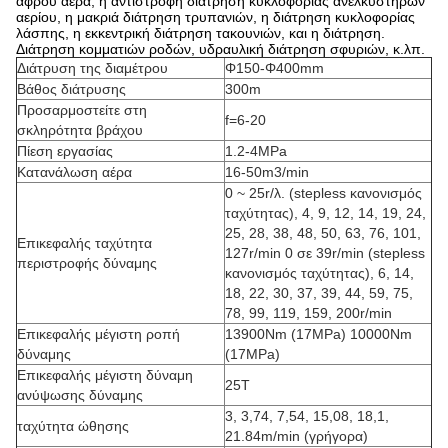
αφρού αέρα, η αντίστροφη διάτρηση κυκλοφορίας ανελκυστήρων
αερίου, η μακριά διάτρηση τρυπανιών, η διάτρηση κυκλοφορίας
λάσπης, η εκκεντρική διάτρηση τακουνιών, και η διάτρηση.
Διάτρηση κομματιών ροδών, υδραυλική διάτρηση σφυριών, κ.λπ.
Διάτρυση της διαμέτρου
Φ150-Φ400mm
Βάθος διάτρυσης
300m
Προσαρμοστείτε στη
f=6-20
σκληρότητα βράχου
Πίεση εργασίας
1.2-4MPa
Κατανάλωση αέρα
16-50m3/min
0 ~ 25r/λ. (stepless κανονισμός
ταχύτητας), 4, 9, 12, 14, 19, 24,
25, 28, 38, 48, 50, 63, 76, 101,
Επικεφαλής ταχύτητα
127r/min 0 σε 39r/min (stepless
περιστροφής δύναμης
κανονισμός ταχύτητας), 6, 14,
18, 22, 30, 37, 39, 44, 59, 75,
78, 99, 119, 159, 200r/min
Επικεφαλής μέγιστη ροπή
13900Nm (17MPa) 10000Nm
δύναμης
(17MPa)
Επικεφαλής μέγιστη δύναμη
25T
ανύψωσης δύναμης
3, 3,74, 7,54, 15,08, 18,1,
ταχύτητα ώθησης
21.84m/min (γρήγορα)