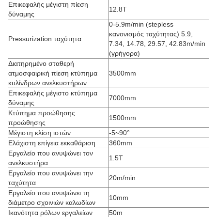
Επικεφαλής μέγιστη πίεση
12.8T
δύναμης
0-5.9m/min (stepless
κανονισμός ταχύτητας) 5.9,
Pressurization ταχύτητα
7.34, 14.78, 29.57, 42.83m/min
(γρήγορα)
Διατηρημένο σταθερή
ατμοσφαιρική πίεση κτύπημα
3500mm
κυλίνδρων ανελκυστήρων
Επικεφαλής μέγιστο κτύπημα
7000mm
δύναμης
Κτύπημα προώθησης
1500mm
προώθησης
Μέγιστη κλίση ιστών
-5~90°
Ελάχιστη επίγεια εκκαθάριση
360mm
Εργαλείο που ανυψώνει τον
1.5T
ανελκυστήρα
Εργαλείο που ανυψώνει την
20m/min
ταχύτητα
Εργαλείο που ανυψώνει τη
10mm
διάμετρο σχοινιών καλωδίων
Ικανότητα ρόλων εργαλείων
50m