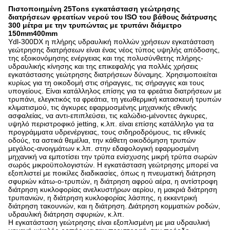
Πιστοποιημένη 25Tons εγκατάσταση γεώτρησης
διατρήσεων φρεατίων νερού του ISO του βάθους διάτρυσης
300 μέτρα με την τρυπώντας με τρυπάνι διάμετρο
150mm400mm
Ydl-300DX η πλήρης υδραυλική πολλών χρήσεων εγκατάσταση
γεώτρησης διατρήσεων είναι ένας νέος τύπος υψηλής απόδοσης,
της εξοικονόμησης ενέργειας και της πολυσύνθετης πλήρης-
υδραυλικής κίνησης και της επικεφαλής για πολλές χρήσεις
εγκατάστασης γεώτρησης διατρήσεων δύναμης. Χρησιμοποιείται
κυρίως για τη οικοδομή στις σήραγγες, τις σήραγγες και τους
υπογείους. Είναι κατάλληλος επίσης για τα φρεάτια διατρήσεων με
τρυπάνι, ελεγκτικός τα φρεάτια, τη γεωθερμική κατασκευή τρυπών
κλιματισμού, τις άγκυρες εφαρμοσμένης μηχανικής εθνικής
ασφαλείας, να αντι-επιπλεύσει, τις καλώδιο-μένοντες άγκυρες,
υψηλό περιστροφικό jetting, κ.λπ. είναι επίσης κατάλληλο για τα
προγράμματα υδρενέργειας, τους σιδηροδρόμους, τις εθνικές
οδούς, τα αστικά θεμέλια, την κάθετη οικοδόμηση τρυπών
μεγάλος-ανοιγμάτων κ.λπ. στην εδαφολογική εφαρμοσμένη
μηχανική να εμποτίσει την τρύπα ενίσχυσης μικρή τρύπα σωρών
σωρός μικροϋπολογιστών. Η εγκατάσταση γεώτρησης μπορεί να
εξοπλιστεί με ποικίλες διαδικασίες, όπως η πνευματική διάτρηση
σφυριών κάτω-ο-τρυπών, η διάτρηση αφρού αέρα, η αντίστροφη
διάτρηση κυκλοφορίας ανελκυστήρων αερίου, η μακριά διάτρηση
τρυπανιών, η διάτρηση κυκλοφορίας λάσπης, η εκκεντρική
διάτρηση τακουνιών, και η διάτρηση. Διάτρηση κομματιών ροδών,
υδραυλική διάτρηση σφυριών, κ.λπ.
Η εγκατάσταση γεώτρησης είναι εξοπλισμένη με μια υδραυλική