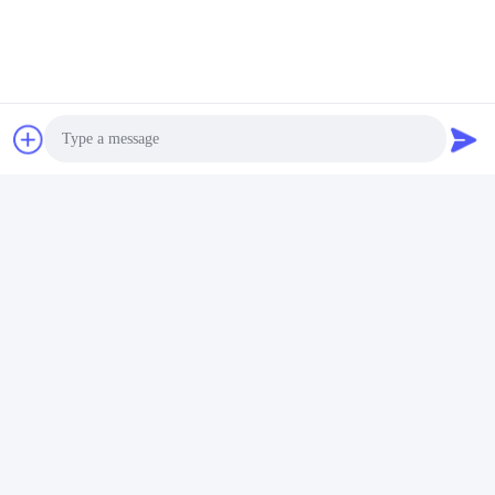
Photo
Video Call
Audio Call
Ετικέτες:
Πλαστικός Εξοπλισμός Συγκόλλησης Σωλήνων