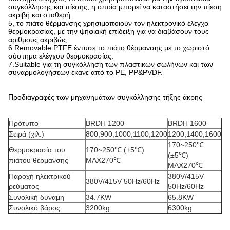
συγκόλλησης και πίεσης, η οποία μπορεί να καταστήσει την πίεση
ακριβή και σταθερή.
5, το πιάτο θέρμανσης χρησιμοποιούν τον ηλεκτρονικό έλεγχο
θερμοκρασίας, με την ψηφιακή επίδειξη για να διαβάσουν τους
αριθμούς ακριβώς.
6.Removable PTFE έντυσε το πιάτο θέρμανσης με το χωριστό
σύστημα ελέγχου θερμοκρασίας.
7.Suitable για τη συγκόλληση των πλαστικών σωλήνων και των
συναρμολογήσεων έκανε από το PE, PP&PVDF.
Προδιαγραφές των μηχανημάτων συγκόλλησης τήξης άκρης
Πρότυπο
BRDH 1200
BRDH 1600
Σειρά (χιλ.)
800,900,1000,1100,1200
1200,1400,1600
170~250℃
Θερμοκρασία του
170~250℃ (±5℃)
(±5℃)
πιάτου θέρμανσης
MAX270℃
MAX270℃
Παροχή ηλεκτρικού
380V/415V
380V/415V 50Hz/60Hz
ρεύματος
50Hz/60Hz
Συνολική δύναμη
34.7KW
65.8KW
Συνολικό βάρος
3200kg
6300kg