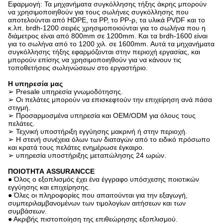
Εφαρμογή: Τα μηχανήματα συγκόλλησης τήξης άκρης μπορούν
να χρησιμοποιηθούν για τους σωλήνες συγκόλλησης που
αποτελούνται από HDPE, τα PP, το PP-ρ, τα υλικά PVDF και το
κ.λπ. brdh-1200 σειρές χρησιμοποιούνται για το σωλήνα που η
διάμετρος είναι από 800mm σε 1200mm. Και τα brdh-1600 είναι
για το σωλήνα από το 1200 χιλ. σε 1600mm. Αυτά τα μηχανήματα
συγκόλλησης τήξης εφαρμόζονται στην περιοχή εργασίας, και
μπορούν επίσης να χρησιμοποιηθούν για να κάνουν τις
τοποθετήσεις σωληνώσεων στο εργαστήριο.
Η υπηρεσία μας
➢ Presale υπηρεσία γνωμοδότησης.
➢ Οι πελάτες μπορούν να επισκεφτούν την επιχείρηση ανά πάσα
στιγμή.
➢ Προσαρμοσμένα υπηρεσία και OEM/ODM για όλους τους
πελάτες.
➢ Τεχνική υποστήριξη εγγύησης μακρινή ή στην περιοχή.
➢ Η στενή συνέχεια όλων των διαταγών από το ειδικό πρόσωπο
και κρατά τους πελάτες ενημέρωσε έγκαιρο.
➢ υπηρεσία υποστήριξης μεταπώλησης 24 ωρών.
ΠΟΙΟΤΗΤΑ ASSURANCCE
● Όλος ο εξοπλισμός έχει ένα έγγραφο υπόσχεσης ποιοτικών
εγγύησης και επιχείρησης.
● Όλες οι πληροφορίες που απαιτούνται για την εξαγωγή,
συμπεριλαμβανομένων των τιμολογίων αιτήσεων και των
συμβάσεων.
● Ακριβής πιστοποίηση της επιθεώρησης εξοπλισμού.