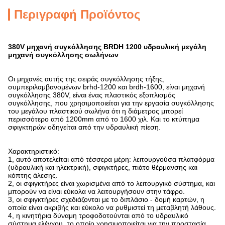
Περιγραφή Προϊόντος
380V μηχανή συγκόλλησης BRDH 1200 υδραυλική μεγάλη
μηχανή συγκόλλησης σωλήνων
Οι μηχανές αυτής της σειράς συγκόλλησης τήξης,
συμπεριλαμβανομένων brhd-1200 και brdh-1600, είναι μηχανή
συγκόλλησης 380V, είναι ένας πλαστικός εξοπλισμός
συγκόλλησης, που χρησιμοποιείται για την εργασία συγκόλλησης
του μεγάλου πλαστικού σωλήνα ότι η διάμετρος μπορεί
περισσότερο από 1200mm από το 1600 χιλ. Και το κτύπημα
σφιγκτηρών οδηγείται από την υδραυλική πίεση.
Χαρακτηριστικό:
1, αυτό αποτελείται από τέσσερα μέρη: λειτουργούσα πλατφόρμα
(υδραυλική και ηλεκτρική), σφιγκτήρες, πιάτο θέρμανσης και
κόπτης άλεσης.
2, οι σφιγκτήρες είναι χωρισμένα από το λειτουργικό σύστημα, και
μπορούν να είναι εύκολα να λειτουργήσουν στην τάφρο.
3, οι σφιγκτήρες σχεδιάζονται με το διπλάσιο - δομή καρτών, η
οποία είναι ακριβής και εύκολο να ρυθμιστεί τη μεταβλητή λάθους.
4, η κινητήρια δύναμη τροφοδοτούνται από το υδραυλικό
σύστημα ελέγχου, το οποίο χρησιμοποιείται για την προστασία