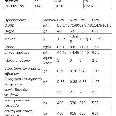
HQ/HWL
88.9
77.8
96
PHD το /PWL
114.3
101.6
122.6
Προδιαγραφή.
Μονάδα
BWL
NWL
HWL
PWL
OD/ID
χιλ.
55.6/46
71/60
89/77.8
114.3/101.6
Πάχος
χιλ.
4.8
5.5
5.6
6.35
4.5 ή
Μήκος
μ
1.5 ή 3
1.5 ή 3
1.5 ή 3
6
Βάρος
kg/m
6.01
8.8
11.51
17.3
μήκος νημάτων
χιλ.
44.45
44.45
44.45
63.5
νήμα/
πίσσα νημάτων
3
3
3
2.5
ίντσα
ύψος δοντιών νημάτων
χιλ.
0,76
0,76
0,76
1.17
κιβωτίων
ύψος δοντιών νημάτων
χιλ.
0,88
0,88
0,88
1.27
καρφιτσών
γωνία δοντιών
.
29
29
29
29
νημάτων
εκτατή αντίσταση
kn
400
530
510
565
(σειρά Α)
εκτατή αντίσταση
kn
450
615
625
660