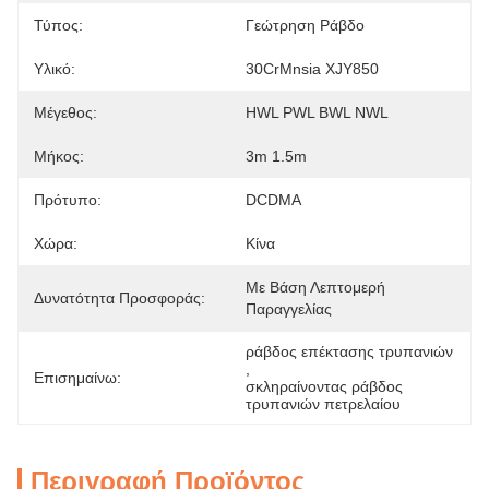
Τύπος:
Γεώτρηση Ράβδο
Υλικό:
30CrMnsia XJY850
Μέγεθος:
HWL PWL BWL NWL
Μήκος:
3m 1.5m
Πρότυπο:
DCDMA
Χώρα:
Κίνα
Με Βάση Λεπτομερή 
Δυνατότητα Προσφοράς:
Παραγγελίας
ράβδος επέκτασης τρυπανιών
, 
Επισημαίνω:
σκληραίνοντας ράβδος 
τρυπανιών πετρελαίου
Περιγραφή Προϊόντος