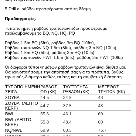
5.Drill οι ράβδοι προσφέρονται από τη δέσμη.
Προδιαγραφές:
Τυποποιημένη ράβδος τρυπανιών εδώ προσφέρουμε
περιλαμβάνουμε το BQ, NQ, HQ, PQ
Ράβδος 1.5m BQ (5fts), ράβδος 3m BQ (10fts),
Ράβδος τρυπανιών NQ 1.5m (5fts), ράβδος 3m NQ (10fts),
Ράβδος 1.5m HQ (5fts), ράβδος 3m HQ (10fts),
Ράβδος τρυπανιών HWT 1.5m (5fts), ράβδος 3m HWT (10fts)
Οι διάφοροι τύποι νημάτων ράβδων τρυπανιών είναι διαθέσιμοι.
Θα ικανοποιήσουμε την απαίτησή σας για τα πρότυπα, βαθύς,
την ευρύς-διάμετρο καθώς επίσης και τη συμβατική διάτρηση.
ΤΥΠΟΠΟΙΗΜΕΝΗ
ΡΑΒΔΟΣ
ΤΑΥΤΌΤΗΤΑ
ΜΕΓΕΘΟΣ
ΣΕΙΡΑ
OD (ΚΚ)
ΡΑΒΔΩΝ (ΚΚ)
ΤΡΥΠΩΝ (ΚΚ)
ΣΟΥΒΛΙ
44.5
34.9
48
ΣΟΥΒΛΙ (ΛΕΠΤΟ
44.7
37.5
48
KERF)
BWL
55.6
46.1
60
BWL (ΛΕΠΤΌ
55.8
48.4
60
KERF)
NQ/NWL
69.9
60.3
75.7