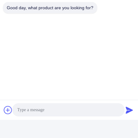
Good day, what product are you looking for?
Γρήγορη επαφή
Διεύθυνση
- Όχι, όχι, όχι.122, οδός Xizhang, πόλη Wuxi, επαρχία
Jiangsu, 214413, Κίνα
Τηλεφώνημα
86-18051930311
Ηλεκτρονικό
amelia@sinocoredrill.com
Πολιτική απορρήτου
|
Sitemap
| Κίνα Καλό Ποιότητα Πυρήνα
εξοπλισμός διατρήσεων Προμηθευτής. Πνευματικά δικαιώματα
© 2011-2026 Jiangsu Sinocoredrill Exploration Equipment Co.,