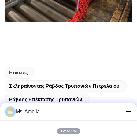
Ετικέτες:
Σκληραίνοντας Ράβδος Τρυπανιών Πετρελαίου
Ράβδος Επέκτασης Τρυπανιών
Ms. Amelia
Μετρική Ράβδος Τρυπανιών
12:32 PM