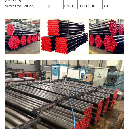
(σειρά Β)
άντεξε το βάθος
μ
1200
1000
900
800