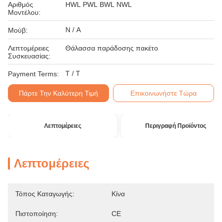
Αριθμός
HWL PWL BWL NWL
Μοντέλου:
N / A
Μούβ:
Λεπτομέρειες
Θάλασσα παράδοσης πακέτο
Συσκευασίας:
T / T
Payment Terms:
Πάρτε Την Καλύτερη Τιμή
Επικοινωνήστε Τώρα
Λεπτομέρειες
Περιγραφή Προϊόντος
Λεπτομέρειες
Τόπος Καταγωγής:
Κίνα
Πιστοποίηση:
CE