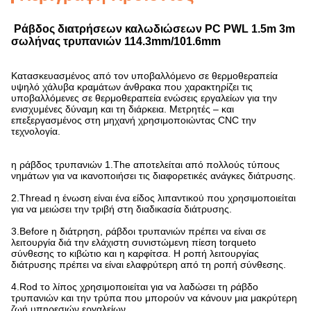
Ράβδος διατρήσεων καλωδιώσεων PC PWL 1.5m 3m
σωλήνας τρυπανιών 114.3mm/101.6mm
Κατασκευασμένος από τον υποβαλλόμενο σε θερμοθεραπεία
υψηλό χάλυβα κραμάτων άνθρακα που χαρακτηρίζει τις
υποβαλλόμενες σε θερμοθεραπεία ενώσεις εργαλείων για την
ενισχυμένες δύναμη και τη διάρκεια. Μετρητές – και
επεξεργασμένος στη μηχανή χρησιμοποιώντας CNC την
τεχνολογία.
η ράβδος τρυπανιών 1.The αποτελείται από πολλούς τύπους
νημάτων για να ικανοποιήσει τις διαφορετικές ανάγκες διάτρυσης.
2.Thread η ένωση είναι ένα είδος λιπαντικού που χρησιμοποιείται
για να μειώσει την τριβή στη διαδικασία διάτρυσης.
3.Before η διάτρηση, ράβδοι τρυπανιών πρέπει να είναι σε
λειτουργία διά την ελάχιστη συνιστώμενη πίεση torqueto
σύνθεσης το κιβώτιο και η καρφίτσα. Η ροπή λειτουργίας
διάτρυσης πρέπει να είναι ελαφρύτερη από τη ροπή σύνθεσης.
4.Rod το λίπος χρησιμοποιείται για να λαδώσει τη ράβδο
τρυπανιών και την τρύπα που μπορούν να κάνουν μια μακρύτερη
ζωή υπηρεσιών εργαλείων.