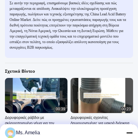
Σε αυτήν την περιγραφή, επισημαίνουμε βασικές ιδέες σχεδίασης και πώς
μεταφράζονται σε απόδοση. Ανακαλύψτε την ολοκληρωμένη προσέγγιση
παραγωγής, πωλήσεων και τεχνικής εξυπηρέτησης της China Lead Acid Battery
Online Market. Δείτε πώς οι προηγμένες εγκαταστάσεις παραγωγής τους και τα
διεθνή πρότυπα ποιότητας επιτρέπουν την παγκόσμια απήχηση στη Βόρεια
Αμερική, τη Νότια Αμερική, την Ωκεανία και τη Δυτική Ευρώπη. Μάθετε για
την επαγγελματική τεχνική ομάδα τους και το επιχειρηματικό μοντέλο που
εστιάζει στον πελάτη, το οποίο εξασφαλίζει απόλυτη ικανοποίηση για τους
συνεργάτες B2B παγκοσμίως.
Σχετικά Βίντεο
00:39
00:23
Δορυφορικές ράβδοι με
Δορυφορικές σχοινίτες
σκληροποιημένο νήμα για την
∆ημιουργημένες για μακρά διάρκεια
αποκόλληση σε αβραστικές
ζωής σε σπαστικές δομές
Ράβδος Τρυπανιών
Διεύρυνση Των Κοχυλιών
Ms. Amelia
γεωλογικές συνθήκες
Καλωδιώσεων
May 22, 2025